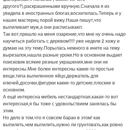
другого?),раскрашенными вручную.Сначала я их
увидела в иностранных блогах,восхитилась.Теперь и у
наших мастериц порой вижу.Наши пишут,что
выпиливает муж,а они расписывают.
Так вот,пришло на меня озарение,что мне ну очень надо
научиться работать с деревом!!!!! уже недели 2 хожу и
думаю на эту тему.Порылась немного в инете на тему
вырезалок,нашла разные уроки.Но в основном выдает
поисковик всякие резные украшения,мне они не
интересны.Мне более интересны какие-то простые
вещи,типа выпиленное яйцо,держатель для
ключей,досочки,фигурки какие-то детские,плоские в
основном.
А ещё интересна мебель нестандартная,какая-то вот
интересная,я бы тоже с удовольствием занялась бы
этим.
Но дело в том,что я совсем баран в этом! как
выпилить,чем выпилить,нужно ли грунтовать,как ровно