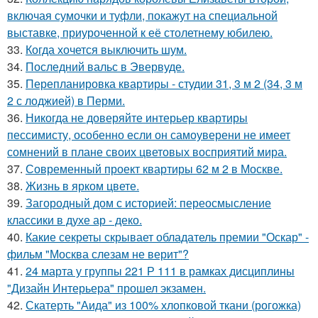
включая сумочки и туфли, покажут на специальной
выставке, приуроченной к её столетнему юбилею.
33.
Когда хочется выключить шум.
34.
Последний вальс в Эвервуде.
35.
Перепланировка квартиры - студии 31, 3 м 2 (34, 3 м
2 с лоджией) в Перми.
36.
Никогда не доверяйте интерьер квартиры
пессимисту, особенно если он самоуверени не имеет
сомнений в плане своих цветовых восприятий мира.
37.
Современный проект квартиры 62 м 2 в Москве.
38.
Жизнь в ярком цвете.
39.
Загородный дом с историей: переосмысление
классики в духе ар - деко.
40.
Какие секреты скрывает обладатель премии "Оскар" -
фильм "Москва слезам не верит"?
41.
24 марта у группы 221 Р 111 в рамках дисциплины
"Дизайн Интерьера" прошел экзамен.
42.
Скатерть "Аида" из 100% хлопковой ткани (рогожка)