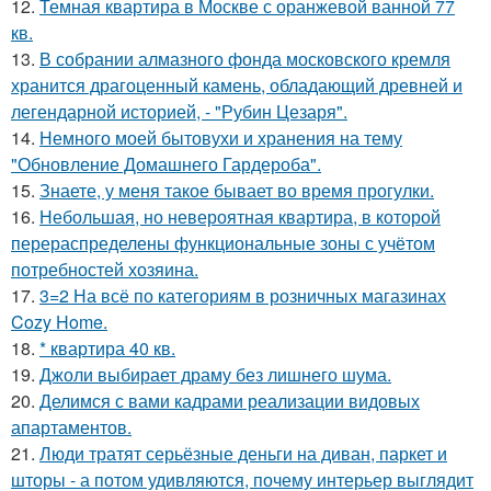
12.
Темная квартира в Москве с оранжевой ванной 77
кв.
13.
В собрании алмазного фонда московского кремля
хранится драгоценный камень, обладающий древней и
легендарной историей, - "Рубин Цезаря".
14.
Немного моей бытовухи и хранения на тему
"Обновление Домашнего Гардероба".
15.
Знаете, у меня такое бывает во время прогулки.
16.
Небольшая, но невероятная квартира, в которой
перераспределены функциональные зоны с учётом
потребностей хозяина.
17.
3=2 На всё по категориям в розничных магазинах
Cozy Home.
18.
* квартира 40 кв.
19.
Джоли выбирает драму без лишнего шума.
20.
Делимся с вами кадрами реализации видовых
апартаментов.
21.
Люди тратят серьёзные деньги на диван, паркет и
шторы - а потом удивляются, почему интерьер выглядит