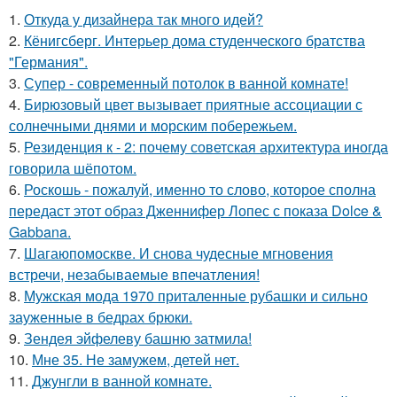
1.
Откуда у дизайнера так много идей?
2.
Кёнигсберг. Интерьер дома студенческого братства
"Германия".
3.
Супер - современный потолок в ванной комнате!
4.
Бирюзовый цвет вызывает приятные ассоциации с
солнечными днями и морским побережьем.
5.
Резиденция к - 2: почему советская архитектура иногда
говорила шёпотом.
6.
Роскошь - пожалуй, именно то слово, которое сполна
передаст этот образ Дженнифер Лопес с показа Dolce &
Gabbana.
7.
Шагаюпомоскве. И снова чудесные мгновения
встречи, незабываемые впечатления!
8.
Мужская мода 1970 приталенные рубашки и сильно
зауженные в бедрах брюки.
9.
Зендея эйфелеву башню затмила!
10.
Мне 35. Не замужем, детей нет.
11.
Джунгли в ванной комнате.