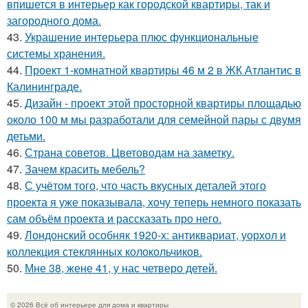
впишется в интерьер как городской квартиры, так и
загородного дома.
43.
Украшение интерьера плюс функциональные
системы хранения.
44.
Проект 1-комнатной квартиры 46 м 2 в ЖК Атлантис в
Калининграде.
45.
Дизайн - проект этой просторной квартиры площадью
около 100 м мы разработали для семейной пары с двумя
детьми.
46.
Страна советов. Цветоводам на заметку.
47.
Зачем красить мебель?
48.
С учётом того, что часть вкусных деталей этого
проекта я уже показывала, хочу теперь немного показать
сам объём проекта и рассказать про него.
49.
Лондонский особняк 1920-х: антиквариат, уорхол и
коллекция стеклянных колокольчиков.
50.
Мне 38, жене 41, у нас четверо детей.
© 2026 Всё об интерьере для дома и квартиры