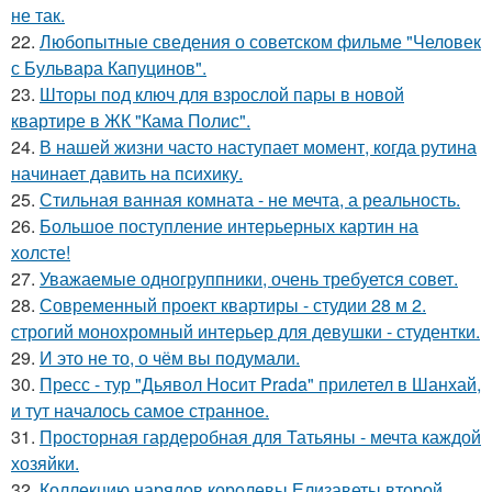
не так.
22.
Любопытные сведения о советском фильме "Человек
с Бульвара Капуцинов".
23.
Шторы под ключ для взрослой пары в новой
квартире в ЖК "Кама Полис".
24.
В нашей жизни часто наступает момент, когда рутина
начинает давить на психику.
25.
Стильная ванная комната - не мечта, а реальность.
26.
Большое поступление интерьерных картин на
холсте!
27.
Уважаемые одногруппники, очень требуется совет.
28.
Современный проект квартиры - студии 28 м 2.
строгий монохромный интерьер для девушки - студентки.
29.
И это не то, о чём вы подумали.
30.
Пресс - тур "Дьявол Носит Prada" прилетел в Шанхай,
и тут началось самое странное.
31.
Просторная гардеробная для Татьяны - мечта каждой
хозяйки.
32.
Коллекцию нарядов королевы Елизаветы второй,