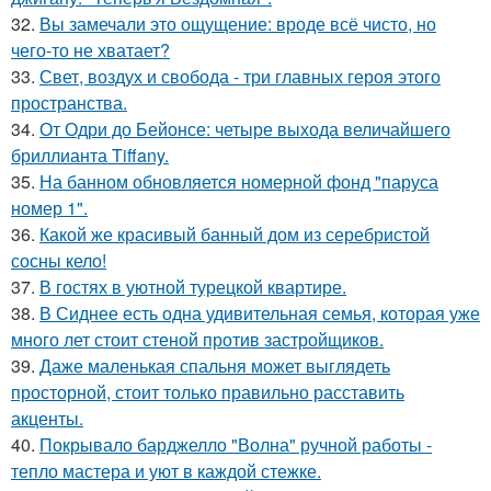
32.
Вы замечали это ощущение: вроде всё чисто, но
чего-то не хватает?
33.
Свет, воздух и свобода - три главных героя этого
пространства.
34.
От Одри до Бейонсе: четыре выхода величайшего
бриллианта Tiffany.
35.
На банном обновляется номерной фонд "паруса
номер 1".
36.
Какой же красивый банный дом из серебристой
сосны кело!
37.
В гостях в уютной турецкой квартире.
38.
В Сиднее есть одна удивительная семья, которая уже
много лет стоит стеной против застройщиков.
39.
Даже маленькая спальня может выглядеть
просторной, стоит только правильно расставить
акценты.
40.
Покрывало барджелло "Волна" ручной работы -
тепло мастера и уют в каждой стежке.