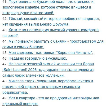
41.
Фруктовница из бумажной лозы - это стильное и
экологичное изделие, которое отлично впишется в
интерьер кухни или гостиной.
42.
Тёплый, спокойный интерьер вообще не напрягает,
нет ощущения вылизанного шоурума!
43.
Хотите по-настоящему высокий уровень комфорта
на реке?
44.
Мы привыкли работать с банями - пространством для
семьи и самых близких.
45.
Моя свекровь - настоящая "Королева Чистоты".
46.
Недавно говорили о вкусняшках.
47.
На показе женской зимней коллекции сен Лоран
(Saint Laurent) 2026 года украшения стали одним из
самых ярких элементов коллекции.
48.
Микаэла старк - художница, перформансистка и
стилист, чей корсет стал мощным символом
бодипозитива.
49.
Уют в квартире - это не про дорогие интерьеры или
идеальный порядок.