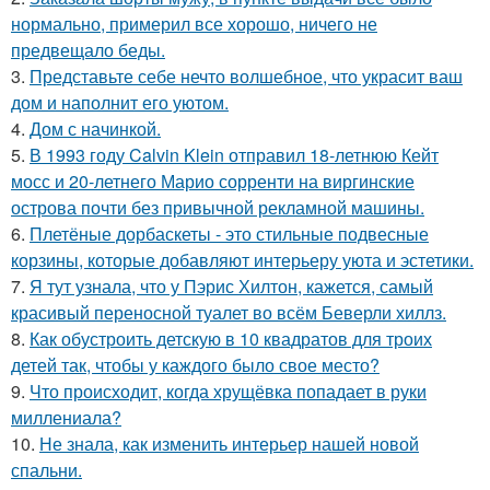
нормально, примерил все хорошо, ничего не
предвещало беды.
3.
Представьте себе нечто волшебное, что украсит ваш
дом и наполнит его уютом.
4.
Дом с начинкой.
5.
В 1993 году Calvin Klein отправил 18-летнюю Кейт
мосс и 20-летнего Марио сорренти на виргинские
острова почти без привычной рекламной машины.
6.
Плетёные дорбаскеты - это стильные подвесные
корзины, которые добавляют интерьеру уюта и эстетики.
7.
Я тут узнала, что у Пэрис Хилтон, кажется, самый
красивый переносной туалет во всём Беверли хиллз.
8.
Как обустроить детскую в 10 квадратов для троих
детей так, чтобы у каждого было свое место?
9.
Что происходит, когда хрущёвка попадает в руки
миллениала?
10.
Не знала, как изменить интерьер нашей новой
спальни.