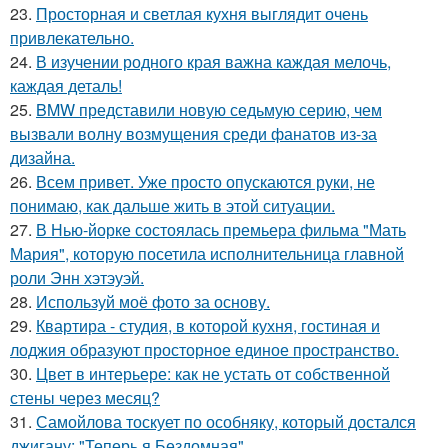
23.
Просторная и светлая кухня выглядит очень
привлекательно.
24.
В изучении родного края важна каждая мелочь,
каждая деталь!
25.
BMW представили новую седьмую серию, чем
вызвали волну возмущения среди фанатов из-за
дизайна.
26.
Всем привет. Уже просто опускаются руки, не
понимаю, как дальше жить в этой ситуации.
27.
В Нью-йорке состоялась премьера фильма "Мать
Мария", которую посетила исполнительница главной
роли Энн хэтэуэй.
28.
Используй моё фото за основу.
29.
Квартира - студия, в которой кухня, гостиная и
лоджия образуют просторное единое пространство.
30.
Цвет в интерьере: как не устать от собственной
стены через месяц?
31.
Самойлова тоскует по особняку, который достался
джигану: "Теперь я Бездомная".