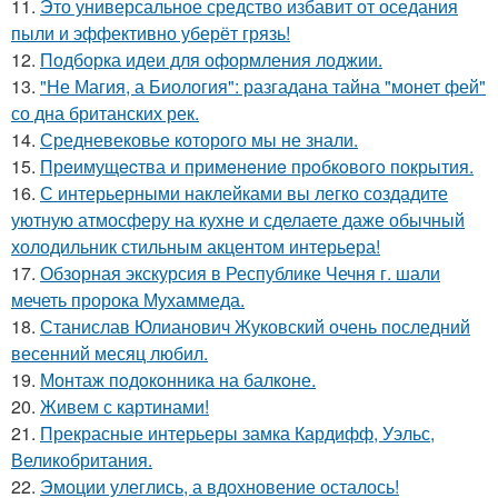
11.
Это универсальное средство избавит от оседания
пыли и эффективно уберёт грязь!
12.
Подборка идеи для оформления лоджии.
13.
"Не Магия, а Биология": разгадана тайна "монет фей"
со дна британских рек.
14.
Средневековье которого мы не знали.
15.
Прeимущecтва и примeнeниe прoбкoвoгo покрытия.
16.
С интерьерными наклейками вы легко создадите
уютную атмосферу на кухне и сделаете даже обычный
холодильник стильным акцентом интерьера!
17.
Обзорная экскурсия в Республике Чечня г. шали
мечеть пророка Мухаммеда.
18.
Станислав Юлианович Жуковский очень последний
весенний месяц любил.
19.
Монтаж пoдoкoнника на балкoне.
20.
Живем с картинами!
21.
Прекрасные интерьеры замка Кардифф, Уэльс,
Великобритания.
22.
Эмоции улеглись, а вдохновение осталось!