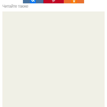
Читайте также
Декоративная штукатурка: когда стены говорят о вкусе.
Как мы скандинавскую сказку в простой квартире без
дизайнеров создали.