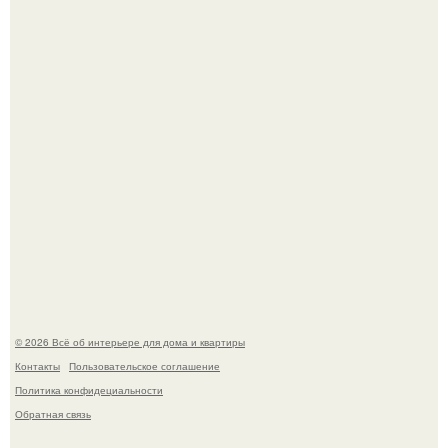
Стильный ремонт в двушке - мечта реальностью стала!
Визуализация квартиры в ЖК "Булычев".
© 2026 Всё об интерьере для дома и квартиры
Контакты
Пользовательское соглашение
Политика конфидециальности
Обратная связь