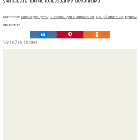
учитывать при использовании механизма.
Категории:
Лобзик для детей
,
Шаблоны для выпиливания
,
Общий описание
,
Ручной
инструмент
Читайте также
Как правильно обрезать герань, чтобы она пышно цвела.