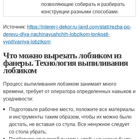
позволяющие собирать и разбирать
конструкции разными способами.
Источник:
https://interer-i-dekor.ru-land.com/stati/rezba-po-
derevu-dlya-nachinayushchih-lobzikom-tonkosti-
vypilivaniya-lobzikom
Что можно вырезать лобзиком из
фанеры. Технология выпиливания
лобзиком
Процесс выпиливания лобзиком занимает много
времени, требует от оператора определенных навыков и
усидчивости:
Подготовьте рабочее место, положите все материалы
и инструменты таким образом, чтобы их можно было
достать, не вставая со стула. Все ненужное следует
со стола убрать;
Подберите стул такой высоты, чтобы не нужно было