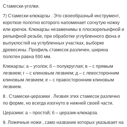
Стамески-уголки.
7) Стамески-клюкарзы . Это своеобразный инструмент,
короткое полотно которого напоминает согнутую ножку
или крючок. Клюкарзы незаменимы в плоскорельефной и
рельефной резьбе, при обработке углубленного фона и
выпуклостей на углубленных участках, выборке
древесины. Профиль стамесок различен, ширина
полотен равна 550 мм.
Клюкарзы: а – уголок; б – полукруглая; в – с прямым
лезвием; г – с клиновым лезвием; д – с левосторонним
клиновым лезвием; е – с правосторонним клиновым
лезвием.
8 . Стамески-церазики . Лезвия этих стамесок различно
по форме, но всегда изогнуто в нижней своей части.
Церазики: а – простой; б – церазик-клюкарза.
9. Ложечные ножи , само название которых указывает на