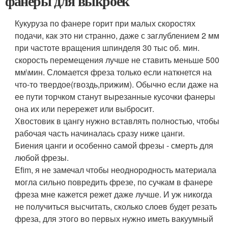
фанеры для выкроек
Кукуруза по фанере горит при малых скоростях
подачи, как это ни странно, даже с заглублением 2 мм
при частоте вращения шпинделя 30 тыс об. мин.
скорость перемещения лучше не ставить меньше 500
мм\мин. Сломается фреза только если наткнется на
что-то твердое(гвоздь,прижим). Обычно если даже на
ее пути торчком станут вырезанные кусочки фанеры
она их или перережет или выбросит.
Хвостовик в цангу нужно вставлять полностью, чтобы
рабочая часть начиналась сразу ниже цанги.
Биения цанги и особенно самой фрезы - смерть для
любой фрезы.
Efim, я не замечал чтобы неоднородность материала
могла сильно повредить фрезе, по сучкам в фанере
фреза мне кажется режет даже лучше. И уж никогда
не получиться высчитать, сколько слоев будет резать
фреза, для этого во первых нужно иметь вакуумный