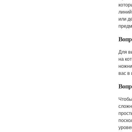
котор
линий
или д
предм
Вопр
Для в
на ко
ножни
вас в
Вопр
Чтобы
сложн
прост
поско
урове