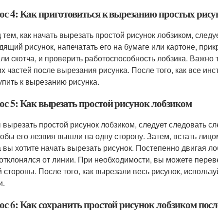
ос 4: Как приготовиться к вырезанию простых рису
 тем, как начать вырезать простой рисунок лобзиком, след
дящий рисунок, напечатать его на бумаге или картоне, при
или скотча, и проверить работоспособность лобзика. Важно 
х частей после вырезания рисунка. После того, как все ин
упить к вырезанию рисунка.
ос 5: Как вырезать простой рисунок лобзиком
 вырезать простой рисунок лобзиком, следует следовать сл
чтобы его лезвия вышли на одну сторону. Затем, встать лицом
а вы хотите начать вырезать рисунок. Постепенно двигая ло
 отклонялся от линии. При необходимости, вы можете перев
й стороны. После того, как вырезали весь рисунок, использ
и.
ос 6: Как сохранить простой рисунок лобзиком пос