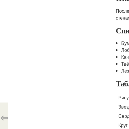
После
стена
Спи
Бу
Лоб
Кач
Твё
Лез
Таб
Рису
Звез
⇦
Сер
Круг