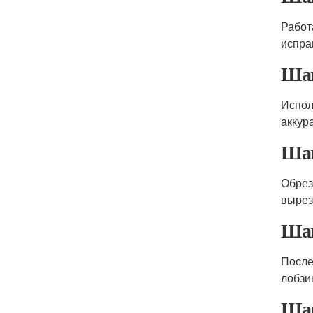
Работ
испра
Шаг
Испол
аккур
Шаг
Обрез
вырез
Шаг
После
лобзи
Шаг