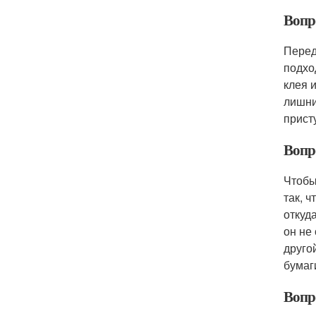
Вопр
Перед
подхо
клея 
лишни
прист
Вопр
Чтобы
так, 
откуд
он не
друго
бумаг
Вопр