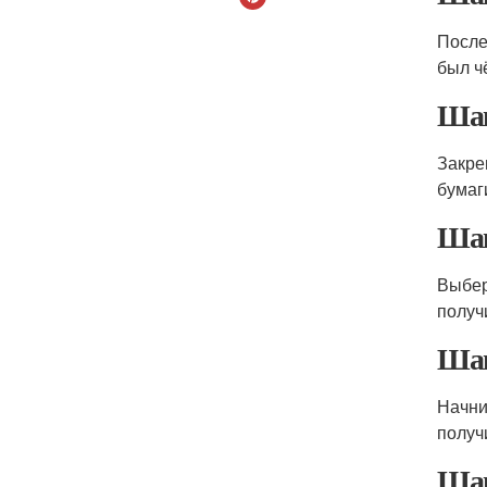
После
был ч
Шаг
Закре
бумаг
Шаг
Выбер
получ
Шаг
Начни
получ
Шаг