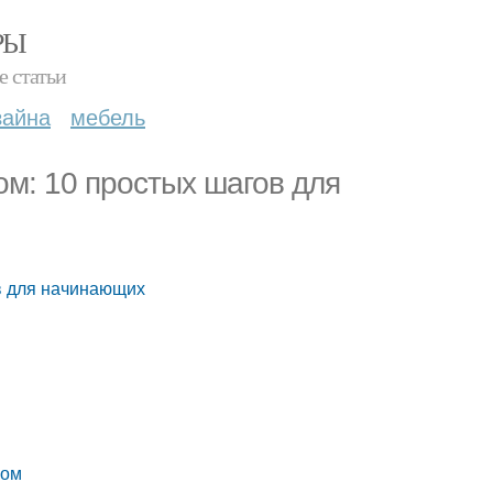
РЫ
е статьи
зайна
мебель
ом: 10 простых шагов для
в для начинающих
ком