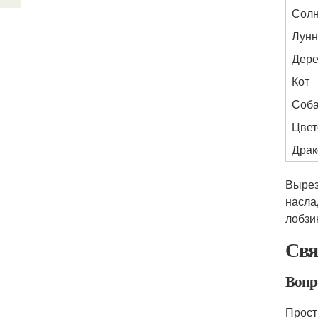
Сол
Лунн
Дер
Кот
Соба
Цвет
Драк
Вырез
насла
лобзи
Свя
Вопр
Прост