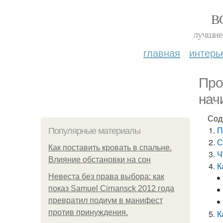
В
лучшие 
главная
интерь
Про
нач
Сод
П
Популярные материалы
С
Как поставить кровать в спальне.
Ч
Влияние обстановки на сон
К
Невеста без права выбора: как
показ Samuel Cirnansck 2012 года
превратил подиум в манифест
против принуждения.
К