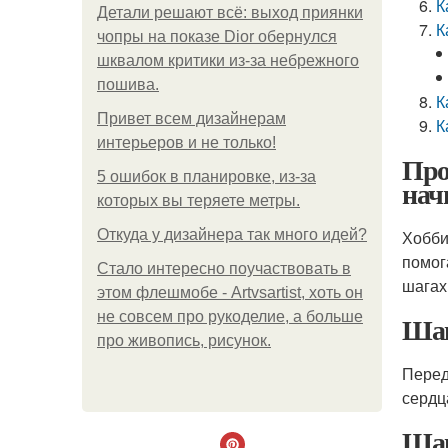
К
Детали решают всё: выход приянки
К
чопры на показе Dior обернулся
шквалом критики из-за небрежного
пошива.
К
Привет всем дизайнерам
К
интерьеров и не только!
Про
5 ошибок в планировке, из-за
нач
которых вы теряете метры.
Откуда у дизайнера так много идей?
Хобби
помог
Стало интересно поучаствовать в
шагах
этом флешмобе - Artvsartist, хоть он
не совсем про рукоделие, а больше
Шаг
про живопись, рисунок.
Перед
сердц
Шаг