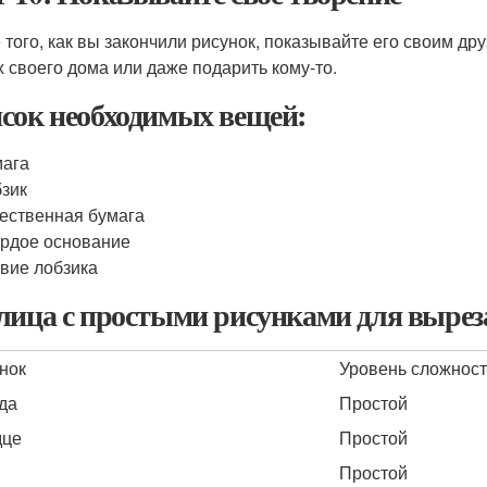
 того, как вы закончили рисунок, показывайте его своим др
х своего дома или даже подарить кому-то.
сок необходимых вещей:
мага
зик
ественная бумага
рдое основание
вие лобзика
лица с простыми рисунками для вырез
нок
Уровень сложнос
да
Простой
дце
Простой
Простой