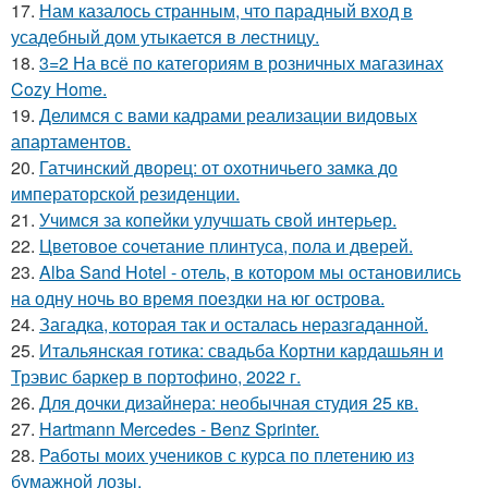
17.
Нам казалось странным, что парадный вход в
усадебный дом утыкается в лестницу.
18.
3=2 На всё по категориям в розничных магазинах
Cozy Home.
19.
Делимся с вами кадрами реализации видовых
апартаментов.
20.
Гатчинский дворец: от охотничьего замка до
императорской резиденции.
21.
Учимся за копейки улучшать свой интерьер.
22.
Цветовое сoчетание плинтуса, пола и дверей.
23.
Alba Sand Hotel - отель, в котором мы остановились
на одну ночь во время поездки на юг острова.
24.
Загадка, которая так и осталась неразгаданной.
25.
Итальянская готика: свадьба Кортни кардашьян и
Трэвис баркер в портофино, 2022 г.
26.
Для дочки дизайнера: необычная студия 25 кв.
27.
Hartmann Mercedes - Benz Sprinter.
28.
Работы моих учеников с курса по плетению из
бумажной лозы.