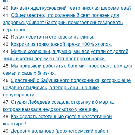
кв.
40.
Как выглядел кусковский театр николая шереметева?
41.
Общеизвестно, что солнечный свет полезен для
здоровья, убивает бактерии, помогает синтезировать
сератонин.
42.
Исаак левитан и его краски из глины.
43.
Коврики из трикотажной пряжи 100% хлопок.
44.
Милые хозяюшки, я думаю, мы все устали от долгой
зимы и хотим перемен этот пост про обновки.
45.
Мы привыкли работать с банями - пространством для
семьи и самых близких.
46.
5 растений с бабушкиного подоконника, которых еще
недавно стыдились, а теперь они - на пике
популярности.
47.
Студия Лебедева создала открытку к 8 марта,
которая вызвала недовольство у женщин.
48.
Как сделать эстетичные фото в неэстетичной
квартире?
49.
Деревня волыново (верхнетоемский район