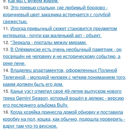
9.
Как мы с мужем живем.
10.
Это превью спальни, где любимый бордово -
коричневый цвет заказчика встречается с голубой
свежестью.
11.
Иногда привычный сюжет становится предметом
интерьера - почти как маленький арт - объект.
12.
"Зеркала - порталы между мирами.
13.
В Олёкминске есть очень необычный памятник - он
посвящён не человеку и не историческому событию, а
реке лене.
14.
Владелец апартаментов, оформленных Полиной
Телегиной, - молодой человек с четким пониманием того,
каким должен быть его дом.
15.
Канье уэст отметил своё 49-летие выпуском нового
трека Gemini Season, который вошёл в делюкс - версию
его последнего альбома Bully.
16.
Когда хозяйка принесла домой обновку и поставила
коробку на пол, кошка, как обычно, подошла проверить -
вдруг там что-то вкусное.