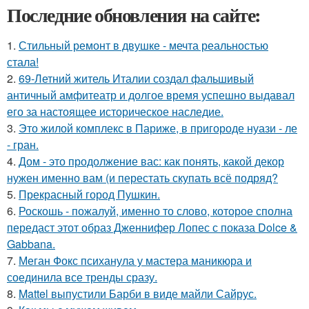
Последние обновления на сайте:
1.
Стильный ремонт в двушке - мечта реальностью
стала!
2.
69-Летний житель Италии создал фальшивый
античный амфитеатр и долгое время успешно выдавал
его за настоящее историческое наследие.
3.
Это жилой комплекс в Париже, в пригороде нуази - ле
- гран.
4.
Дом - это продолжение вас: как понять, какой декор
нужен именно вам (и перестать скупать всё подряд?
5.
Прекрасный город Пушкин.
6.
Роскошь - пожалуй, именно то слово, которое сполна
передаст этот образ Дженнифер Лопес с показа Dolce &
Gabbana.
7.
Меган Фокс психанула у мастера маникюра и
соединила все тренды сразу.
8.
Mattel выпустили Барби в виде майли Сайрус.