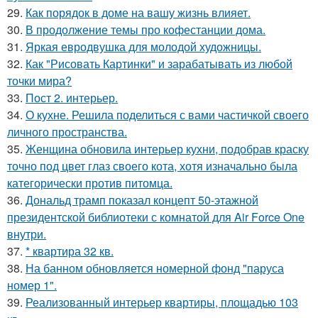
29.
Как порядок в доме на вашу жизнь влияет.
30.
В продолжение темы про кофестанции дома.
31.
Яркая евродвушка для молодой художницы.
32.
Как "Рисовать Картинки" и зарабатывать из любой
точки мира?
33.
Пост 2. интерьер.
34.
О кухне. Решила поделиться с вами частичкой своего
личного пространства.
35.
Женщина обновила интерьер кухни, подобрав краску
точно под цвет глаз своего кота, хотя изначально была
категорически против питомца.
36.
Дональд трамп показал концепт 50-этажной
президентской библиотеки с комнатой для Air Force One
внутри.
37.
* квартира 32 кв.
38.
На банном обновляется номерной фонд "паруса
номер 1".
39.
Реализованный интерьер квартиры, площадью 103