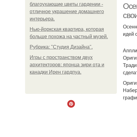
благоухающие цветы гардении -
Осе
отличное украшение домашнего
сво
интерьера.
Осенн
Нью-йоркская квартира, которая
К
идей 
больше похожа на частный музей.
Рубрика: "Студия Дизайна".
Аппли
Ориги
Игры с пространством двух
Тради
архитекторов: японца эири ота и
сдела
канадки Ирен гардпуа.
Ориги
Набер
графи
П