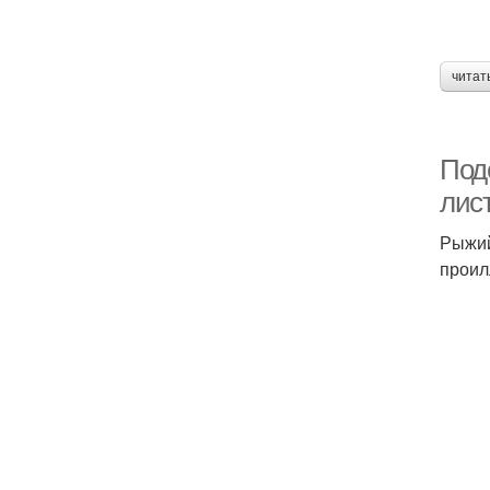
читат
Поде
лис
Рыжий
проил