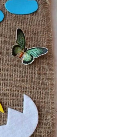
делки с детьми
Детские поделки
елки в детский
Поделки на весенние
садик
праздники
икация из бумаги
Дети из бумаги
асивые поделки
Сад из цветной бумаги
маги для детей
Поделки для сада