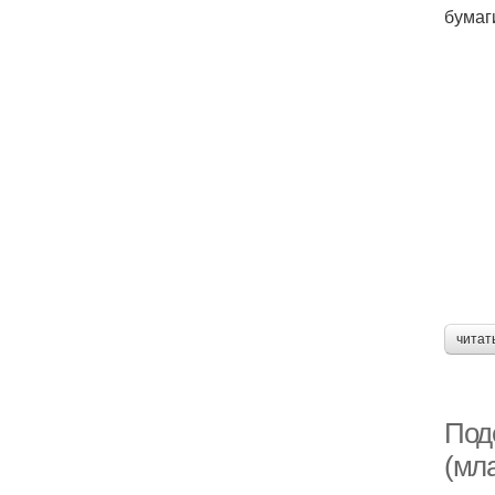
бумаги
читат
Поде
(мл