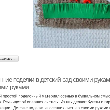
Бук
Руки из бумаги
Поделки в детском саду
Поделки ко дню
Бюджетные поделки
Праз
ь дальше →
пликации из цветной
Аппликация из цветной
бумаги
бумаги
д
нние поделки в детский сад своими рукам
ими руками
Поделки из природных
Поделки из соли
Года 
 простой поделочный материал осенью в буквальном смысле
материалов
х. Речь идет об опавших листьях. Из них делают букеты и г
кации. Детские поделки из осенних листьев своими руками 