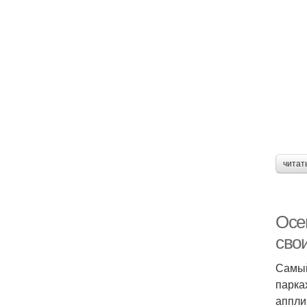
читат
Ап
Осе
сво
Самый
парка
аппли