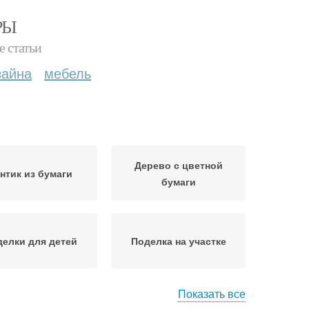
РЫ
е статьи
зайна
мебель
Дерево с цветной
нтик из бумаги
бумаги
елки для детей
Поделка на участке
Показать все
делки в садик
Поделки на тему