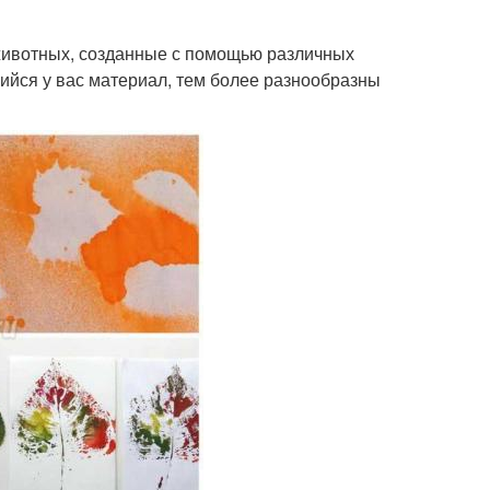
рытка из бумаги
Зимняя поделка
животных, созданные с помощью различных
йся у вас материал, тем более разнообразны
лки для малышей
Совместные поделки
мажные поделки