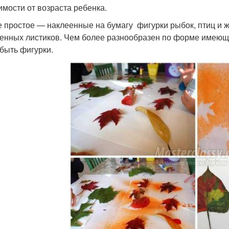
имости от возраста ребенка.
Зимние поделки
Ежики из бумаги
Отк
 простое — наклеенные на бумагу фигурки рыбок, птиц и 
енных листиков. Чем более разнообразен по форме имеющи
 быть фигурки.
оделки с малышами
Поделки из втулки
Поде
Сложные поделки
Цвета из бумаги
Бу