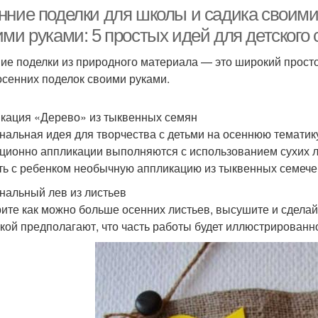
нние поделки для школы и садика своими
ими руками: 5 простых идей для детского
ие поделки из природного материала — это широкий просто
реативные поделки
Красивая поделка
П
осенних поделок своими руками.
кация «Дерево» из тыквенных семян
нальная идея для творчества с детьми на осеннюю тематику
Осенняя поделка
Поделка в детский сад
Р
ционно аппликации выполняются с использованием сухих л
ть с ребенком необычную аппликацию из тыквенных семече
нальный лев из листьев
Под
ите как можно больше осенних листьев, высушите и сделай
Поделка для детей
Новогодние поделки
кой предполагают, что часть работы будет иллюстрированно
Подд
оделки на выставку
Поделки из листьев