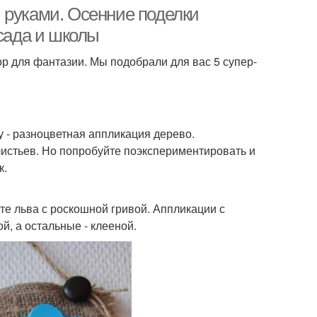
 руками. Осенние поделки
 сада и школы
р для фантазии. Мы подобрали для вас 5 супер-
оделка в садик
Поделки в детский сад
Поделки из бросового
 - разноцветная аппликация дерево.
учные поделки
материала
истьев. Но попробуйте поэкспериментировать и
к.
елки из осенних
Поделки из природного
те льва с роскошной гривой. Аппликации с
листьев
материала
й, а остальные - клееной.
елки из цветной
Поделки из бумаги
бумаги