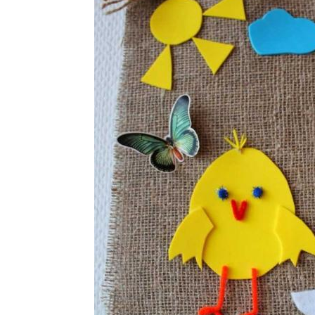
Года из бумаги
Интересные поделки
По
Под
Поделки из ткани
Поделки из пластилина
Поделки на зимние
Поделка из природного
Аппл
праздники
материала
делки к новому году
Поделки на новый год
Кр
Ориги из бумаги
Зайчик из бумаги
Бу