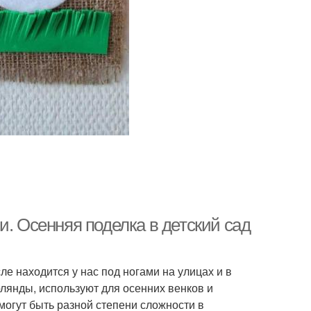
еты из цветной
Мамины поделки
бумаги
Поделки в смешанной
дничная поделка
технике
Бумаги для
Поделки из восковых
ошкольников
мелков
и. Осенняя поделка в детский сад
из цветной бумаги
Разные поделки
 находится у нас под ногами на улицах и в
ирлянды, используют для осенних венков и
могут быть разной степени сложности в