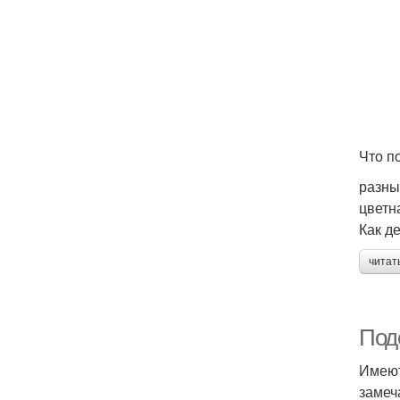
Что п
разны
цветн
Как де
читат
Поде
Имеют
замеч