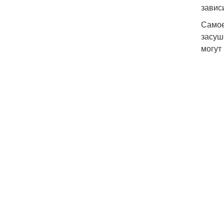
завис
Самое
засуш
могут
П