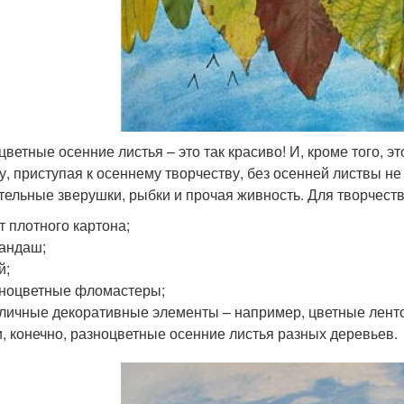
цветные осенние листья – это так красиво! И, кроме того, э
у, приступая к осеннему творчеству, без осенней листвы не 
тельные зверушки, рыбки и прочая живность. Для творчест
т плотного картона;
андаш;
й;
ноцветные фломастеры;
личные декоративные элементы – например, цветные ленточк
и, конечно, разноцветные осенние листья разных деревьев.