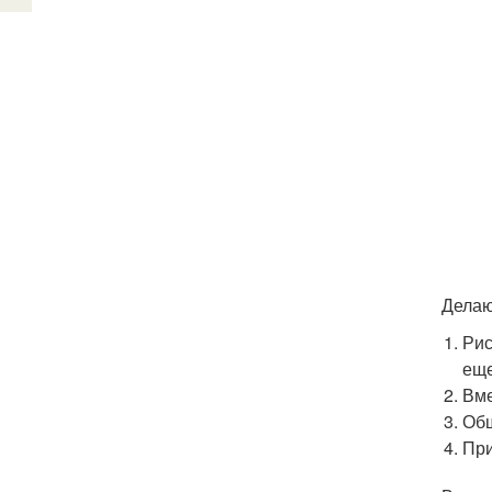
Делаю
Рис
еще
Вме
Общ
При