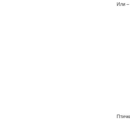
Или –
Птичк