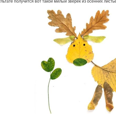
ультате получится вот такой милый зверек из осенних листь