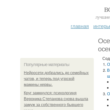
В
лучшие 
главная
интерь
Осе
осе
Сод
О
Популярные материалы
В
Нейросети добрались до семейных
ш
чатов, и теперь под угрозой
мамины нервы.
Круг замкнулся: психологиня
О
Вероника Степанова снова вышла
замуж за собственного бывшего