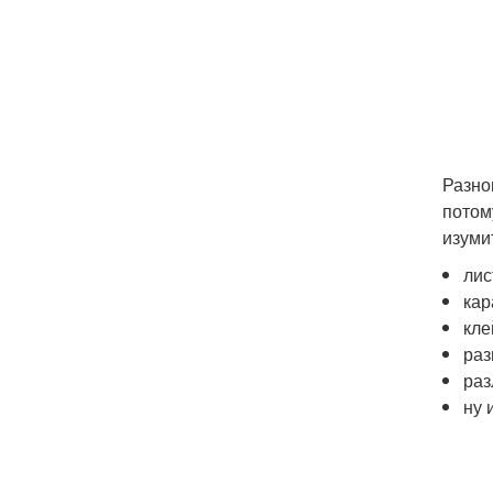
Разно
потом
изуми
лис
кар
кле
раз
раз
ну 