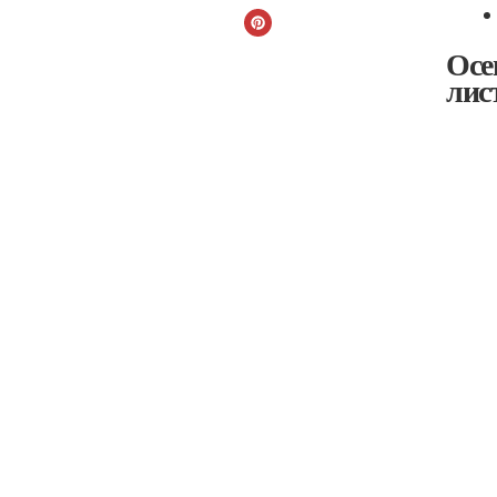
Осе
лис