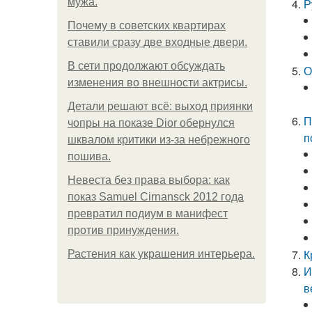
мужа.
Р
Почему в советских квартирах
ставили сразу две входные двери.
В сети продолжают обсуждать
О
изменения во внешности актрисы.
Детали решают всё: выход приянки
П
чопры на показе Dior обернулся
п
шквалом критики из-за небрежного
пошива.
Невеста без права выбора: как
показ Samuel Cirnansck 2012 года
превратил подиум в манифест
против принуждения.
К
Растения как украшения интерьера.
И
в