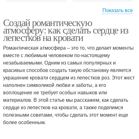
Показать все
Создай романтическую
Коробочки с цветами
Гофрированные цветы
атмосферу: как сделать сердце из
лепестков на кровати
Романтическая атмосфера – это то, что делает моменты
Цвета из сосновых
вместе с любимым человеком по-настоящему
Объемные цветы
шишек
незабываемыми. Одним из самых популярных и
красивых способов создать такую обстановку является
украшение кровати сердцем из лепестков роз. Этот жест
наполнен символикой любви и заботы, а его
Поделки из цветной
Ориги из бумаги
воплощение не требует особых навыков или
бумаги
материалов. В этой статье мы расскажем, как сделать
сердце из лепестков на кровати, а также поделимся
полезными советами, чтобы сделать этот момент еще
более особенным.
Зайчик из бумаги
Бумаги для детей