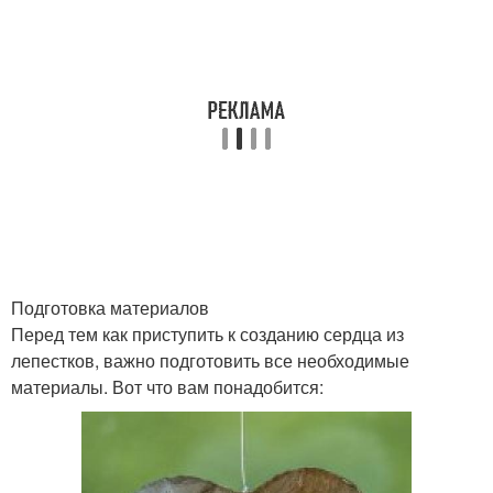
Аппликации из цветной
Бумаги для
бумаги
дошкольников
Ростовые цветы
Цвета в интерьере
Цвета для оформления
Подготовка материалов
Перед тем как приступить к созданию сердца из
лепестков, важно подготовить все необходимые
материалы. Вот что вам понадобится: