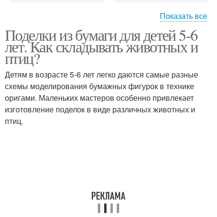
Показать все
Поделки из бумаги для детей 5-6
Поделки из цветной
Бумаги для
лет. Как складывать животных и
бумаги
дошкольников
птиц?
Детям в возрасте 5-6 лет легко даются самые разные
схемы моделирования бумажных фигурок в технике
Года из бумаги
Ежики из бумаги
оригами. Маленьких мастеров особенно привлекает
изготовление поделок в виде различных животных и
птиц.