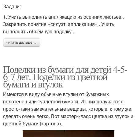
Тканевые поделки
Задачи:
поделки
1. Учить выполнять аппликацию из осенних листьев .
Закрепить понятия «силуэт, аппликация» . Учить
выполнять объемную поделку .
Схемы для детей
Поделки для школы
читать дальше →
Поделки из бумаги для детей 4-5-
Поделки для
Весенние поделки
6-7 лет. Поделки из цветной
девятилеток
бумаги и втулок
Имеются в виду обычные втулки от бумажных
полотенец или туалетной бумаги. Из них получаются
Поделки из теста
Быстрые поделки
просто-таки замечательные вещицы, которые, к тому же,
сделать очень легко. Вот мастер-класс цветка из втулок и
цветной бумаги (картона).
Руки для детей
Дети из бумаги