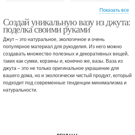
Показать все
Создай уникальную вазу из джута:
Поделки из бумаги
Поделки в детский сад
поделка своими руками
Джут – это натуральное, экологичное и очень
популярное материал для рукоделия. Из него можно
Поделки из цветной
создавать множество полезных и декоративных вещей,
Творчество с детьми
бумаги
таких как сумки, корзины и, конечно же, вазы. Ваза из
джута – это не только оригинальное украшение для
вашего дома, но и экологически чистый продукт, который
подходит под современные тенденции минимализма и
Ориги для детей
Поделки для детей
натуральности.
Интересные поделки
Детские поделки