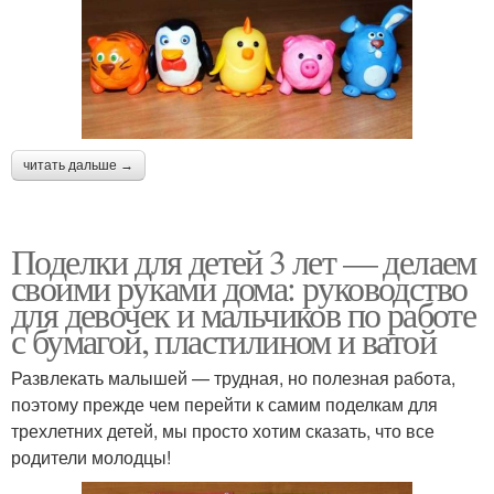
Поделки к новому году
Поделки для ребенка
читать дальше →
Пальчиковые поделки
Пластиковые поделки
Поделки для детей 3 лет — делаем
своими руками дома: руководство
для девочек и мальчиков по работе
с бумагой, пластилином и ватой
Поделка из природного
Год для детей
материала
Развлекать малышей — трудная, но полезная работа,
поэтому прежде чем перейти к самим поделкам для
трехлетних детей, мы просто хотим сказать, что все
родители молодцы!
Поделки из листьев
Поделки в виде