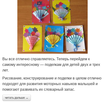
Поделки для детского
Поделки на новый год
сада
Поделки из корзины
Осенняя поделка
Вы все отлично справляетесь. Теперь перейдем к
самому интересному — поделкам для детей двух и трех
лет.
Поделка из листьев
Лёгкие поделки
Рисование, конструирование и поделки в целом отлично
подходят для развития моторных навыков малышей и
помогают развивать их словарный запас.
Необычные поделки
Сладкая поделка
читать дальше →