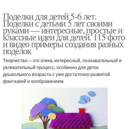
Поделки для детей 5-6 лет.
Поделки с детьми 5 лет своими
Поделки из мела
Поделки из картона
руками — интересные, простые и
классные идеи для детей. 115 фото
и видео примеры создания разных
поделок
Поделки из фетра
Тёплые поделки
Творчество – это очень интересный, познавательный и
увлекательный процесс, особенно для деток
дошкольного возраста с уже достаточно развитой
фантазией и воображением.
Средства для детей
Оригинальные поделки
Поделки из бросового
Полезные поделки
материала