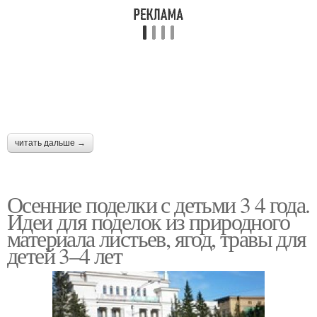
Поделки из восковых
Простые поделки
мелков
Поделки из природных
Поделки из соли
материалов
читать дальше →
Бумаги для детей
Поделки с малышами
Осенние поделки с детьми 3 4 года.
Идеи для поделок из природного
материала листьев, ягод, травы для
детей 3–4 лет
Поделки из втулки
Поделки для малышей