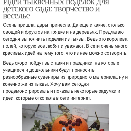
Идеи тыквенных поделок для
детского сада: творчество и
Поделки из листьев
Осенняя поделка
веселье
Осень пришла, дары принесла. Да еще и какие, столько
овощей и фруктов на грядке и на деревьях. Предлагаю
сегодня выполнить поделки из тыквы. Ведь это королева
Поделка в детский сад
Ручные поделки
полей, которую все любят и уважают. В сети очень много
красивых идей на тему того, что из нее можно сотворить.
Ведь скоро пойдут выставки и праздники, на которые
учащиеся и дошкольники будут приносить
Поделка для детей
Новогодние поделки
разнообразные сувениры из природного материала, ну и
конечно же из тыквы. Хочу вам сегодня
продемонстрировать и показать некоторые задумки и
идеи, которые откопала в сети интернет.
Поделки на осеннюю
Поделки на весенние
тему
праздники
Поделки на зимние