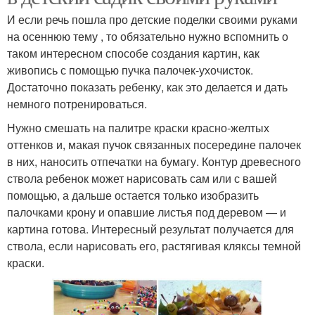
И если речь пошла про детские поделки своими руками
на осеннюю тему , то обязательно нужно вспомнить о
Поделка на тему
Детские поделки
таком интересном способе создания картин, как
живопись с помощью пучка палочек-ухочисток.
Достаточно показать ребенку, как это делается и дать
немного потренироваться.
Поделки из макарон
Пластиковые поделки
Нужно смешать на палитре краски красно-желтых
оттенков и, макая пучок связанных посередине палочек
в них, наносить отпечатки на бумагу. Контур древесного
ствола ребенок может нарисовать сам или с вашей
Поделки из соленого
Материал для детского
помощью, а дальше остается только изобразить
теста
сада
палочками крону и опавшие листья под деревом — и
картина готова. Интересный результат получается для
ствола, если нарисовать его, растягивая кляксы темной
краски.
Сад на новый год
Бюджетные поделки