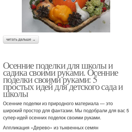
Руки в детский сад
праздники
Поделка из природного
Осень в детский сад
материала
читать дальше →
Осенние поделки для школы и
Зимние поделки
Зимняя поделка
садика своими руками. Осенние
поделки своими руками: 5
простых идей для детского сада и
школы
Варежки в детский сад
Поделки на пасху
Осенние поделки из природного материала — это
широкий простор для фантазии. Мы подобрали для вас 5
супер-идей осенних поделок своими руками.
Рождественские
Аппликация «Дерево» из тыквенных семян
Темы для поделок