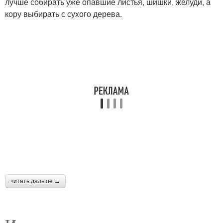
лучше собирать уже опавшие листья, шишки, желуди, а
кору выбирать с сухого дерева.
Поделки из цветной
Креативные поделки
бумаги
Красивая поделка
Поделка в садик
Поделки в детский
Поделки в детский сад
садик
Поделки из бросового
Тематические поделки
читать дальше →
материала