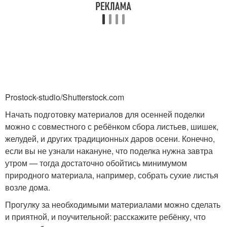
Идеи для детского сада
Мама в детский сад
Поделка на участке
Детский сад
Prostock-studio/Shutterstock.com
Начать подготовку материалов для осенней поделки
можно с совместного с ребёнком сбора листьев, шишек,
желудей, и других традиционных даров осени. Конечно,
Поделки в школу
Весенние поделки
если вы не узнали накануне, что поделка нужна завтра
утром — тогда достаточно обойтись минимумом
природного материала, например, собрать сухие листья
возле дома.
Поделки в садик
Поделки на тему
Прогулку за необходимыми материалами можно сделать
и приятной, и поучительной: расскажите ребёнку, что