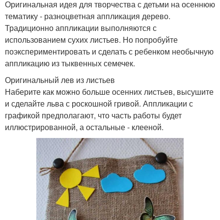
поделки
Оригинальная идея для творчества с детьми на осеннюю
тематику - разноцветная аппликация дерево.
Традиционно аппликации выполняются с
использованием сухих листьев. Но попробуйте
Поделки на тематику
Сад на улицу
поэкспериментировать и сделать с ребенком необычную
аппликацию из тыквенных семечек.
Оригинальный лев из листьев
Наберите как можно больше осенних листьев, высушите
и сделайте льва с роскошной гривой. Аппликации с
Поделки на новый год
Сад из бумаги
графикой предполагают, что часть работы будет
иллюстрированной, а остальные - клееной.
Поделки из шишек
Поделки из бумаги
Поделки на осеннюю
Поделки из природного
тематику
материала