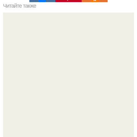
Читайте также
Что лучше и удобнее. Вертикальные пылесосы
Разноцветная керамическая плитка как украшение
интерьера.