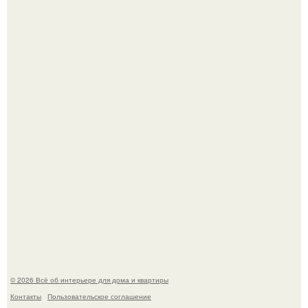
Визуализация квартиры в ЖК "Булычев".
Среди сосен. Этот дом словно вырос среди деревьев, и
жизнь здесь течет в собственном ритме - спокойно, без
спешки и лишнего шума.
© 2026 Всё об интерьере для дома и квартиры
Контакты
Пользовательское соглашение