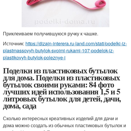
Приклеиваем получившуюся ручку к чашке.
Источник:
https://dizajn-interera.ru-land.com/stati/podelki-iz-
plastmassovyh-butylok-svoimi-rukami-107-podelok-iz-
plastikovyh-butylok-poleznye-i
Поделки из пластиковых бутылок
для дома. Поделки из пластиковых
бутылок своими руками: 84 фото
лучших идей использования 1,5 и 5
литровых бутылок для детей, дачи,
дома, сада
Сколько интересных креативных изделий для дачи и
дома можно создать из обычных пластиковых бутылок и