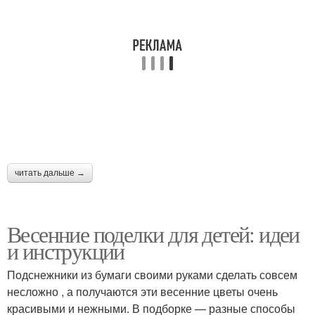
Мероприятия в детском
Тематические поделки
саду
Поделки из природного
Осенний поделка
материала
читать дальше →
Поделка в развитии
Поделки на новый год
Весенние поделки для детей: идеи
и инструкции
Поделка в детский сад
Сад для детей
Подснежники из бумаги своими руками сделать совсем
несложно , а получаются эти весенние цветы очень
красивыми и нежными. В подборке — разные способы