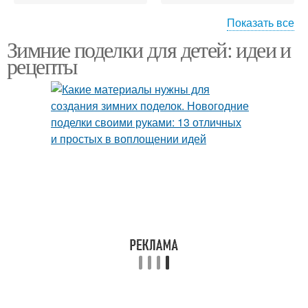
Показать все
Зимние поделки для детей: идеи и
Новогодняя поделка
Поделки из соломы
рецепты
Весенние поделки
Поделки в детский сад
Поделки в садик
Поделки из бумаги
Инструмент для
Поделки в школе
поделок