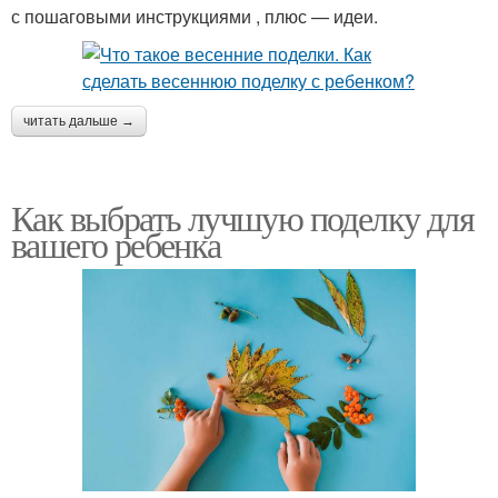
с пошаговыми инструкциями , плюс — идеи.
Простые поделки
Идеи в детский сад
читать дальше →
Красивая поделка
Поделка в садик
Как выбрать лучшую поделку для
вашего ребенка
Поделки из цветной
Сад из цветной бумаги
бумаги
Поделки ко дню
Оригинальные поделки
Поделки для любимых