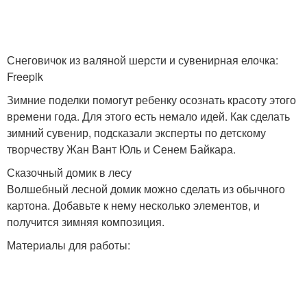
Гаммы для поделки
Поделки из втулок
Снеговичок из валяной шерсти и сувенирная елочка:
Freepik
Зимние поделки помогут ребенку осознать красоту этого
Поделки для детского
Поделки из пластилина
времени года. Для этого есть немало идей. Как сделать
сада
зимний сувенир, подсказали эксперты по детскому
творчеству Жан Вант Юль и Сенем Байкара.
Сказочный домик в лесу
Волшебный лесной домик можно сделать из обычного
Красивые поделки
Поделки на осень
картона. Добавьте к нему несколько элементов, и
получится зимняя композиция.
Материалы для работы:
Идеи для осенних
Осенние поделки
поделок