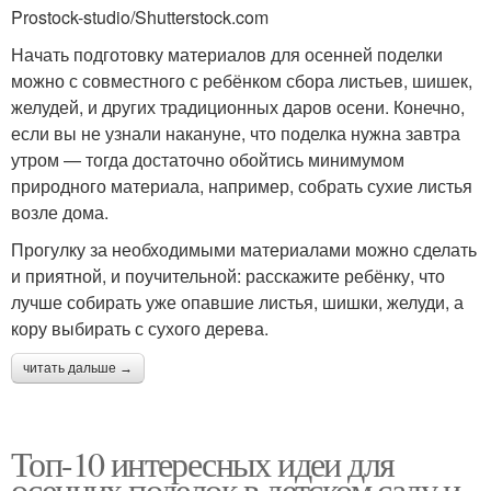
Сад ко дню
Prostock-studio/Shutterstock.com
мам
Начать подготовку материалов для осенней поделки
можно с совместного с ребёнком сбора листьев, шишек,
желудей, и других традиционных даров осени. Конечно,
Необычные поделки
Сладкая поделка
если вы не узнали накануне, что поделка нужна завтра
утром — тогда достаточно обойтись минимумом
природного материала, например, собрать сухие листья
возле дома.
Поделка из природного
Матерь в детском саду
Прогулку за необходимыми материалами можно сделать
материала
и приятной, и поучительной: расскажите ребёнку, что
лучше собирать уже опавшие листья, шишки, желуди, а
кору выбирать с сухого дерева.
Сад из подручных
Поделка на новый год
читать дальше →
материалов
Топ-10 интересных идеи для
осенних поделок в детском саду и
Поделки для мам
Поделка для мамы