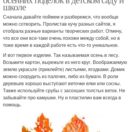
школе
Сначала давайте поймем и разберемся, что вообще
можно сотворить. Пролистав кучу разных сайтов, я
Поделки для мамы
Поделка из бумаги
отобрала разные варианты творческих работ. Отмечу,
что все они все-таки очень похожи между собой, но в
тоже время в каждой работе есть что-то уникальное.
И вот первое изделие. Так называемая осень в лесу.
Шаблоны для детского
Возьмите картон, вырежьте из него круг. Воображаемую
Детский сад
сада
землю украсьте (приклейте) листьями, ягодками. Домик
можно соорудить из палочек, либо из бумаги. В роли
деревьев хорошо выступают веточки елки или сосны.
Также используйте срубы с засохших толстых веток. Не
забывайте про камушки. Ну и пластилин вам всегда в
помощь.