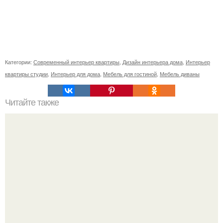
Категории:
Современный интерьер квартиры
,
Дизайн интерьера дома
,
Интерьер
квартиры студии
,
Интерьер для дома
,
Мебель для гостиной
,
Мебель диваны
Читайте также
Ваза из бутылки. Приступаем к уроку