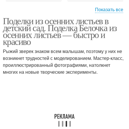
Показать все
Поделки из осенних листьев в
Поделки из цветной
Поделки на тему
детский сад. Поделка Белочка из
бумаги
осенних листьев — быстро и
красиво
Рыжий зверек знаком всем малышам, поэтому у них не
Поделки в садик
Осенние поделки
возникнет трудностей с моделированием. Мастер-класс,
проиллюстрированный фотографиями, натолкнет
многих на новые творческие эксперименты.
Поделки из природного
Поделки из листьев
материала