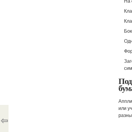
На 
Кла
Кла
Бок
Одн
Фор
Заг
сим
Под
бум
Аппли
или у
разны
⇦