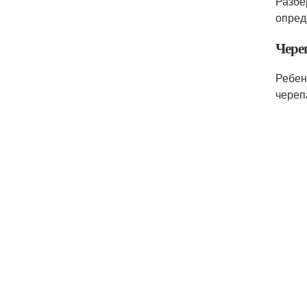
Разбе
опред
Чере
Ребен
череп