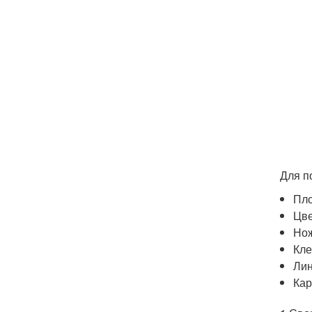
Для п
Пло
Цве
Но
Кл
Лин
Ка