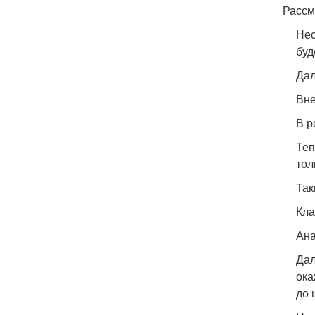
Рассм
Нео
буд
Дал
Вне
В р
Теп
тол
Так
Кла
Ана
Дал
ока
до 