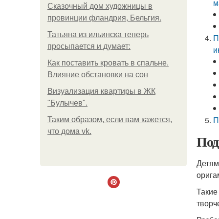
м
Сказочный дом художницы в
провинции фландрия, Бельгия.
Татьяна из ильинска теперь
П
просыпается и думает:
и
Как поставить кровать в спальне.
Влияние обстановки на сон
Визуализация квартиры в ЖК
"Булычев".
П
Таким образом, если вам кажется,
что дома vk.
Под
Детям
орига
Такие
творч