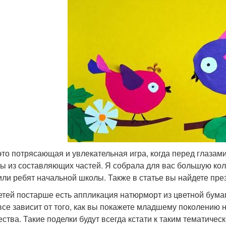
это потрясающая и увлекательная игра, когда перед глазам
ы из составляющих частей. Я собрала для вас большую кол
 или ребят начальной школы. Также в статье вы найдете пр
етей постарше есть аппликация натюрморт из цветной бумаг
все зависит от того, как вы покажете младшему поколению
ества. Такие поделки будут всегда кстати к таким тематичес