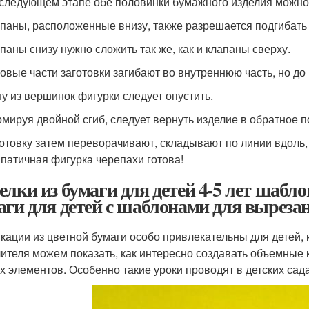
следующем этапе обе половинки бумажного изделия можно б
паны, расположенные внизу, также разрешается подгибать 
паны снизу нужно сложить так же, как и клапаны сверху.
овые части заготовки загибают во внутреннюю часть, но до 
у из вершинок фигурки следует опустить.
мируя двойной сгиб, следует вернуть изделие в обратное 
отовку затем переворачивают, складывают по линии вдоль,
патичная фигурка черепахи готова!
елки из бумаги для детей 4-5 лет шабл
аги для детей с шаблонами для выреза
кации из цветной бумаги особо привлекательны для детей, 
чителя можем показать, как интересно создавать объемные к
х элементов. Особенно такие уроки проводят в детских сад