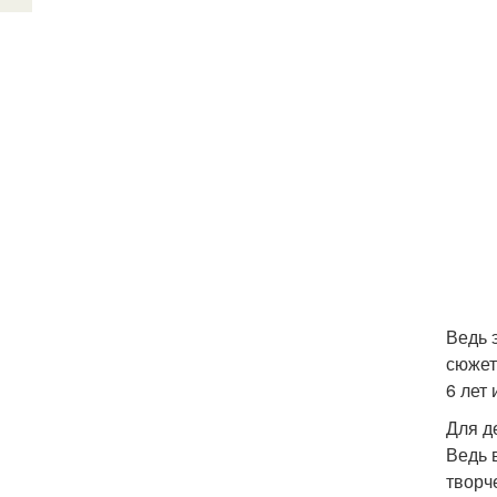
Ведь 
сюжет
6 лет
Для д
Ведь 
творч