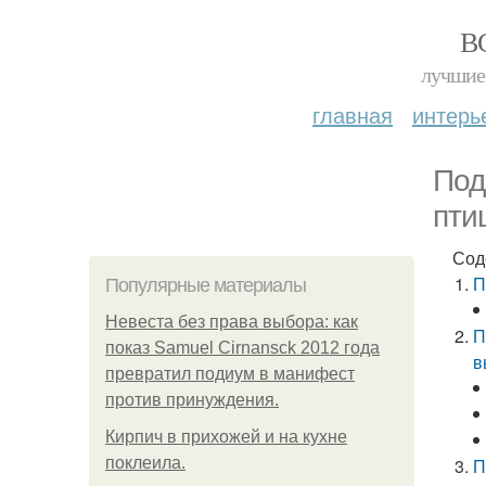
В
лучшие 
главная
интерь
Под
пти
Сод
П
Популярные материалы
Невеста без права выбора: как
П
показ Samuel Cirnansck 2012 года
в
превратил подиум в манифест
против принуждения.
Кирпич в прихожей и на кухне
поклеила.
П