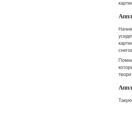
карти
Аппли
Начне
усиде
карти
снего
Помни
котор
твори
Аппл
Такую