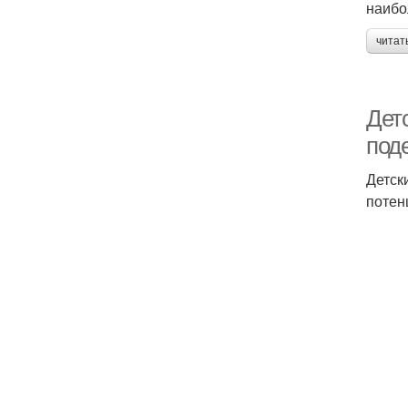
наибо
читат
Дет
под
Детск
потен