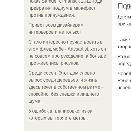
показ Samuel Cirnansck 2012 года
Поде
превратил подиум в манифест
против принуждения.
Детям
орига
Привет всем дизайнерам
Роз
интерьеров и не только!
Такие
Стало интересно поучаствовать в
творч
этом флешмобе - Artvsartist, хоть он
Разбе
не совсем про рукоделие, а больше
опред
про живопись, рисунок.
Череп
Среди сосен. Этот дом словно
Ребен
вырос среди деревьев, и жизнь
череп
здесь течет в собственном ритме -
спокойно, без спешки и лишнего
шума.
5 ошибок в планировке, из-за
которых вы теряете метры.