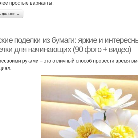
лее простые варианты.
ь дальше →
ские поделки из бумаги: яркие и интерес
елки для начинающих (90 фото + видео)
иесвоими руками – это отличный способ провести время вме
циал.