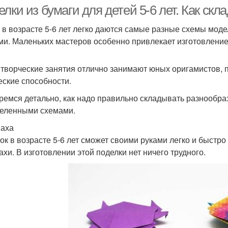
лки из бумаги для детей 5-6 лет. Как ск
 в возрасте 5-6 лет легко даются самые разные схемы мод
ми. Маленьких мастеров особенно привлекает изготовление
а из цветной бумаги
Сестричка из бумаги
Ры
 творческие занятия отлично занимают юных оригамистов,
еские способности.
ремся детально, как надо правильно складывать разнообраз
еленными схемами.
аха
ок в возрасте 5-6 лет сможет своими руками легко и быст
ахи. В изготовлении этой поделки нет ничего трудного.