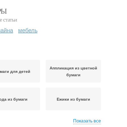
РЫ
е статьи
зайна
мебель
Аппликация из цветной
маги для детей
бумаги
ода из бумаги
Ежики из бумаги
Показать все
вета из бумаги
Изделия из бумаги