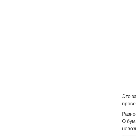
Это з
прове
Разно
О бум
невоз