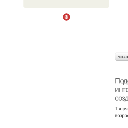
читат
Поде
инт
соз
Творч
возра