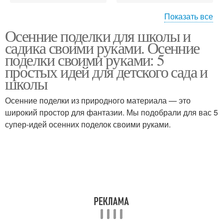
Показать все
Осенние поделки для школы и
Поделки для детей
Поделка на участке
садика своими руками. Осенние
поделки своими руками: 5
простых идей для детского сада и
школы
Осени в школу
Весенние поделки
Осенние поделки из природного материала — это
широкий простор для фантазии. Мы подобрали для вас 5
супер-идей осенних поделок своими руками.
Поделки в садик
Поделки на тему
Поделки из цветной
Креативные поделки
бумаги