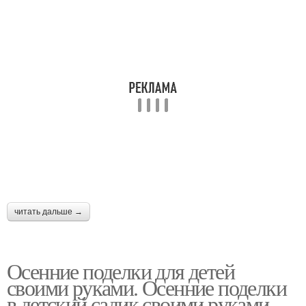
Поделки из даров
Поделки из желудей
Поделки из физалиса
Поделки из овощей
Поделки из природного
Новогодние поделки
материала
читать дальше →
Поделки на новый год
Год в школу
Осенние поделки для детей
своими руками. Осенние поделки
в детский садик своими руками