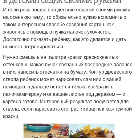
Поделки к новому году
Поделки с символом
И если речь пошла про детские поделки своими руками
на осеннюю тему , то обязательно нужно вспомнить о
таком интересном способе создания картин, как
живопись с помощью пучка палочек-ухочисток.
Поделки из ткани
Разные поделки
Достаточно показать ребенку, как это делается и дать
немного потренироваться.
Нужно смешать на палитре краски красно-желтых
оттенков и, макая пучок связанных посередине палочек
в них, наносить отпечатки на бумагу. Контур древесного
ствола ребенок может нарисовать сам или с вашей
помощью, а дальше остается только изобразить
палочками крону и опавшие листья под деревом — и
картина готова. Интересный результат получается для
ствола, если нарисовать его, растягивая кляксы темной
краски.