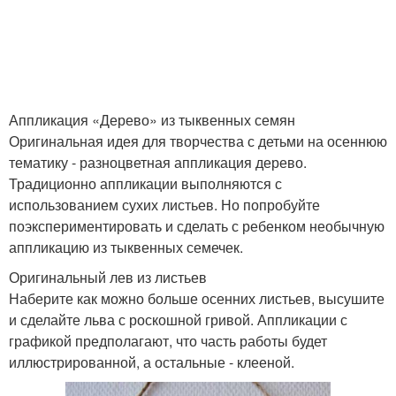
Красивая поделка
Поделка в садик
Аппликация «Дерево» из тыквенных семян
Поделки в детский
Оригинальная идея для творчества с детьми на осеннюю
Поделки в детский сад
садик
тематику - разноцветная аппликация дерево.
Традиционно аппликации выполняются с
использованием сухих листьев. Но попробуйте
поэкспериментировать и сделать с ребенком необычную
Поделки из бросового
Тематические поделки
аппликацию из тыквенных семечек.
материала
Оригинальный лев из листьев
Наберите как можно больше осенних листьев, высушите
и сделайте льва с роскошной гривой. Аппликации с
Поделки из листьев
Зимние поделки
графикой предполагают, что часть работы будет
иллюстрированной, а остальные - клееной.