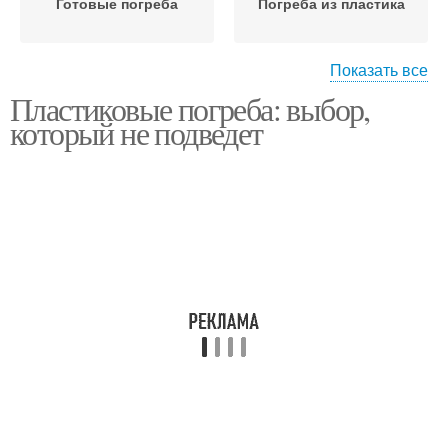
Готовые погреба
Погреба из пластика
Показать все
Пластиковые погреба: выбор,
Влажность в
Погреба для хранения
который не подведет
пластиковом погребе
Погреб для хранения
Погреба для дачи
Вентиляция в
пластиковом погребе