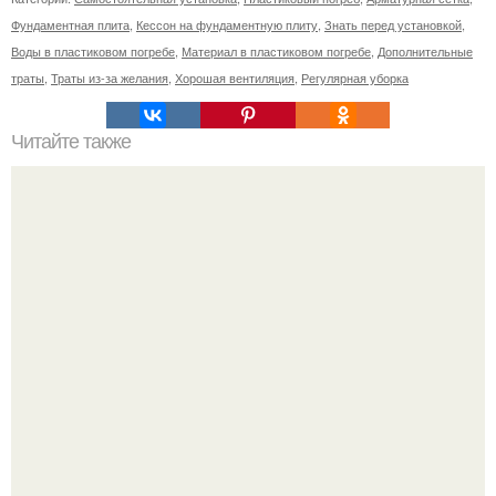
Фундаментная плита
,
Кессон на фундаментную плиту
,
Знать перед установкой
,
Воды в пластиковом погребе
,
Материал в пластиковом погребе
,
Дополнительные
траты
,
Траты из-за желания
,
Хорошая вентиляция
,
Регулярная уборка
Читайте также
Резьба по дереву в стиле барокко. Резьба по дереву:
стилистические направления и характерные узоры.