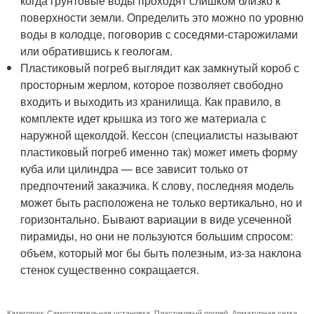
когда грунтовые воды проходят слишком близко к
поверхности земли. Определить это можно по уровню
воды в колодце, поговорив с соседями-старожилами
или обратившись к геологам.
Пластиковый погреб выглядит как замкнутый короб с
просторным жерлом, которое позволяет свободно
входить и выходить из хранилища. Как правило, в
комплекте идет крышка из того же материала с
наружной щеколдой. Кессон (специалисты называют
пластиковый погреб именно так) может иметь форму
куба или цилиндра — все зависит только от
предпочтений заказчика. К слову, последняя модель
может быть расположена не только вертикально, но и
горизонтально. Бывают вариации в виде усеченной
пирамиды, но они не пользуются большим спросом:
объем, который мог бы быть полезным, из-за наклона
стенок существенно сокращается.
Категории:
Самостоятельная установка
,
Пластиковый погреб
,
Арматурная сетка
,