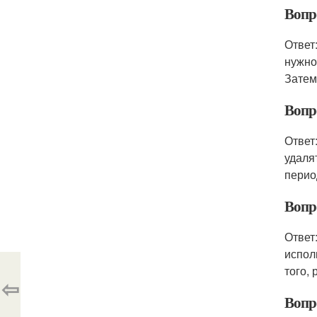
Вопро
Ответ
нужно
Затем
Вопро
Ответ
удаля
перио
Вопро
Ответ
испол
того,
⇦
Вопр