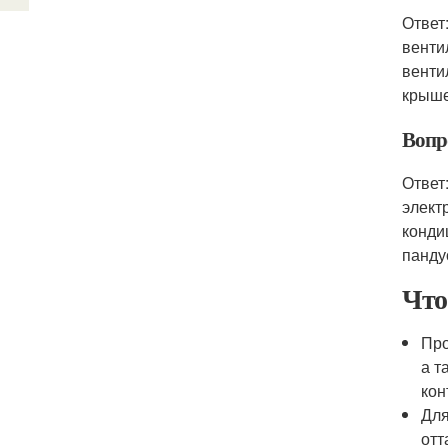
Ответ
венти
венти
крыше
Вопро
Ответ
элект
конди
панду
Что
Про
а т
кон
Для
отт