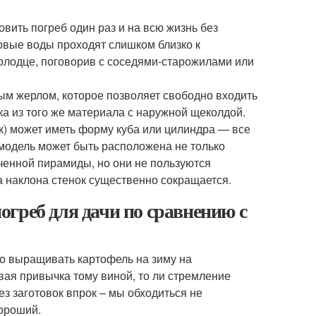
овить погреб один раз и на всю жизнь без
товые воды проходят слишком близко к
олодце, поговорив с соседями-старожилами или
ым жерлом, которое позволяет свободно входить
ка из того же материала с наружной щеколдой.
к) может иметь форму куба или цилиндра — все
я модель может быть расположена не только
еченной пирамиды, но они не пользуются
а наклона стенок существенно сокращается.
греб для дачи по сравнению с
что выращивать картофель на зиму на
овая привычка тому виной, то ли стремление
з заготовок впрок – мы обходиться не
хороший.