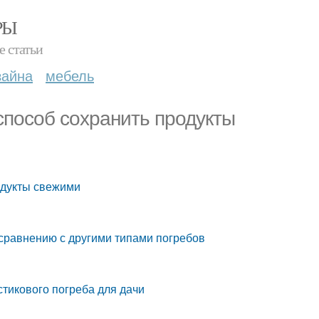
РЫ
е статьи
зайна
мебель
способ сохранить продукты
одукты свежими
 сравнению с другими типами погребов
тикового погреба для дачи