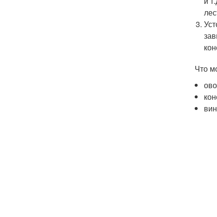
и т
лес
Уст
зав
кон
Что м
ово
кон
вин