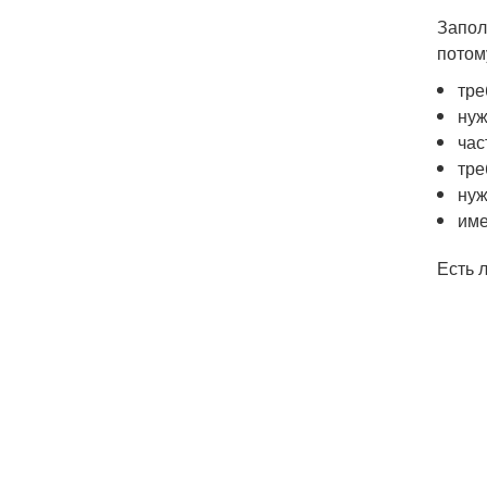
Запол
потом
тре
нуж
час
тре
нуж
име
Есть 