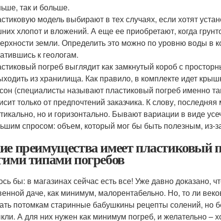
ьше, так и больше.
стиковую модель выбирают в тех случаях, если хотят устан
них хлопот и вложений. А еще ее приобретают, когда грун
ерхности земли. Определить это можно по уровню воды в к
атившись к геологам.
стиковый погреб выглядит как замкнутый короб с просторн
ыходить из хранилища. Как правило, в комплекте идет крыш
сон (специалисты называют пластиковый погреб именно та
исит только от предпочтений заказчика. К слову, последня
тикально, но и горизонтально. Бывают вариации в виде ус
ьшим спросом: объем, который мог бы быть полезным, из-з
ие преимущества имеет пластиковый по
гими типами погребов
ось бы: в магазинах сейчас есть все! Уже давно доказано, 
венной даче, как минимум, малорентабельно. Но, то ли век
ать потомкам старинные бабушкины рецепты солений, но бе
кли. А для них нужен как минимум погреб, и желательно – 