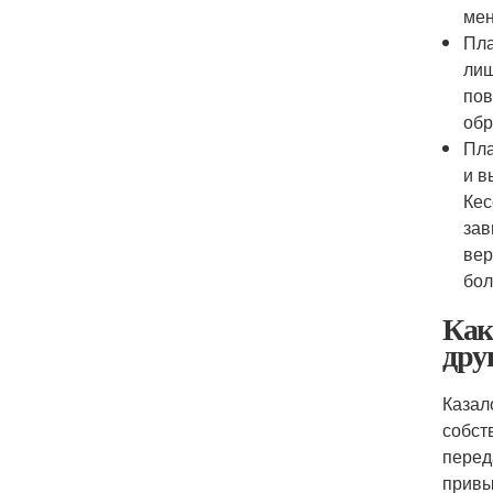
мен
Пла
лиш
пов
обр
Пла
и в
Кес
зав
вер
бол
Как
дру
Казал
собст
перед
привы