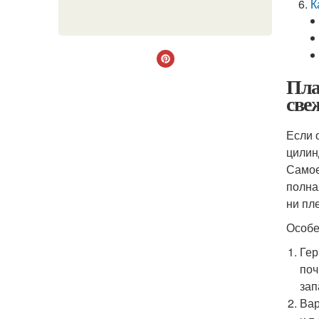
К
Пла
све
Если 
цилин
Самое
полна
ни пл
Особе
Гер
поч
зап
Вар