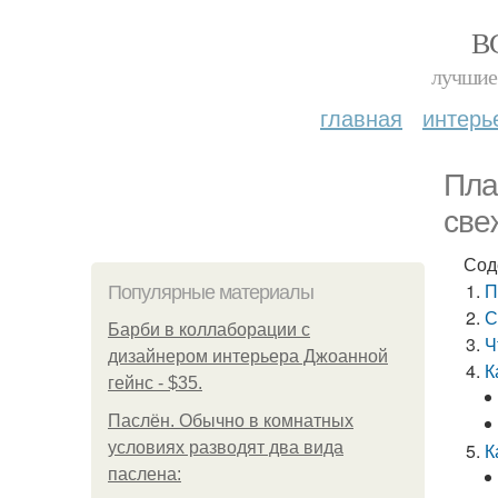
В
лучшие 
главная
интерь
Пла
све
Сод
П
Популярные материалы
С
Барби в коллаборации с
Ч
дизайнером интерьера Джоанной
К
гейнс - $35.
Паслён. Обычно в комнатных
условиях разводят два вида
К
паслена: