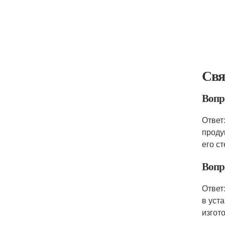
Свя
Вопро
Ответ
проду
его с
Вопр
Ответ
в уст
изгот