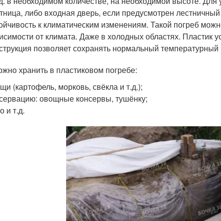
.д. в необходимом количестве, на необходимой высоте. Для
тница, либо входная дверь, если предусмотрен лестничный 
ойчивость к климатическим изменениям. Такой погреб можн
исимости от климата. Даже в холодных областях. Пластик у
струкция позволяет сохранять нормальный температурный
ожно хранить в пластиковом погребе:
щи (картофель, морковь, свёкла и т.д.);
сервацию: овощные консервы, тушёнку;
о и т.д.