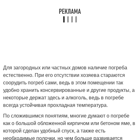
Идеальный погреб
Температуры в погребе
Наземный погреб
Винный погреб
Для загородных или частных домов наличие погреба
естественно. При его отсутствии хозяева стараются
соорудить погреб сами, ведь в этом помещении так
Погреб под верандой
Погреб на даче
удобно хранить консервированные и другие продукты, а
некоторые держат здесь и алкоголь, ведь в погребе
всегда устойчивая прохладная температура.
По сложившимся понятиям, многие думают о погребе
Бетонный погреб
как о большой обложенной кирпичом или бетоном яме, в
которой сделан удобный спуск, а также есть
необходимые полочки, но чем больше развивается