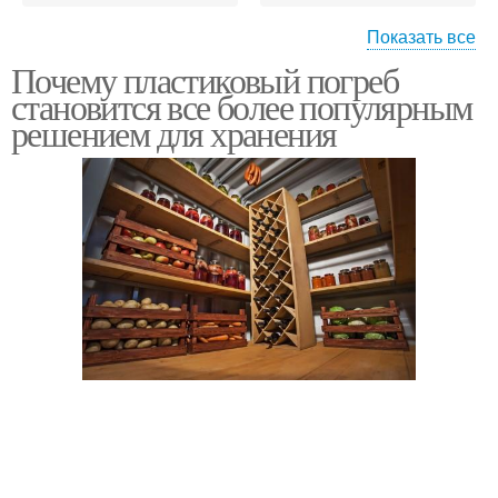
Показать все
Почему пластиковый погреб
Овощи в пластиковом
Пластиковые погреба
становится все более популярным
погребе
решением для хранения
Погреба для хранения
Советы по хранению
Влажность в
Погреба для дачи
пластиковом погребе
Вентиляция в
Гниения в пластиковом
пластиковом погребе
погребе