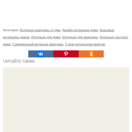
Категории:
Интерьер квартиры студии
,
Дизайн интерьера дома
,
Красивые
интерьеры домов
,
Интерьер для дома
,
Интерьер для квартиры
,
Интерьер частного
дома
,
Современный интерьер квартиры
,
Стили интерьеров квартир
Читайте также
Резьба по дереву в стиле барокко. Резьба по дереву:
стилистические направления и характерные узоры.