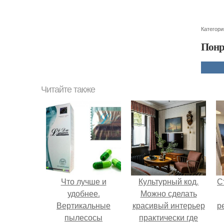
Категори
Понр
Читайте также
Что лучше и
Культурный код.
С
удобнее.
Можно сделать
Вертикальные
красивый интерьер
р
пылесосы
практически где