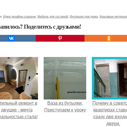
и:
Идеи дизайна спальни
,
Мебель для гостиной
,
Интерьер для дома
,
Красивые интерье
авилось? Поделитесь с друзьями!
тильный ремонт в
Ваза из бутылки.
Почему в советс
двушке - мечта
Приступаем к уроку
квартирах став
еальностью стала!
сразу две вход
двери.