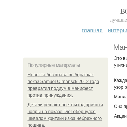
В
лучшие 
главная
интерь
Ман
Это в
утихне
Популярные материалы
Невеста без права выбора: как
Кажда
показ Samuel Cirnansck 2012 года
узор 
превратил подиум в манифест
против принуждения.
Манда
Детали решают всё: выход приянки
Она п
чопры на показе Dior обернулся
Акцен
шквалом критики из-за небрежного
пошива.