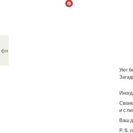
⇦
Уют б
Загад
Иногд
Своим
и с л
Ваш д
P. S.