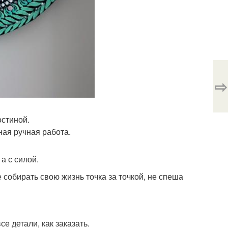
⇨
остиной.
ная ручная работа.
а с силой.
собирать свою жизнь точка за точкой, не спеша
е детали, как заказать.