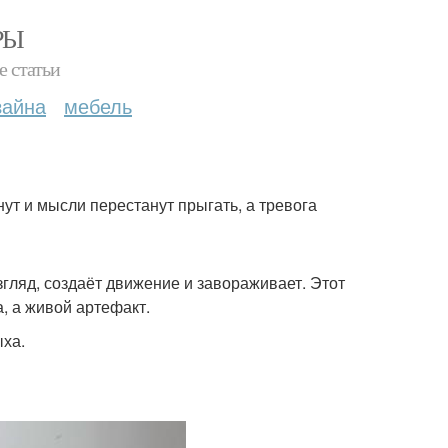
РЫ
е статьи
зайна
мебель
ут и мысли перестанут прыгать, а тревога
згляд, создаёт движение и завораживает. Этот
, а живой артефакт.
ыха.