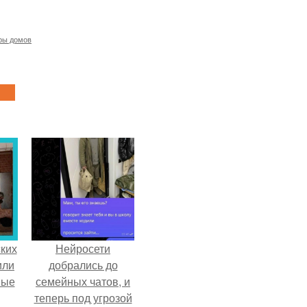
ры домов
ких
Нейросети
или
добрались до
ные
семейных чатов, и
теперь под угрозой