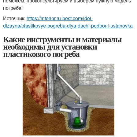
поможем, проконсультируем и выберем нужную модель
погреба!
Источник:
https://interior.ru-best.com/idei-
dizayna/plastikovye-pogreba-dlya-dachi-podbor-i-ustanovka
Какие инструменты и материалы
необходимы для установки
пластикового погреба