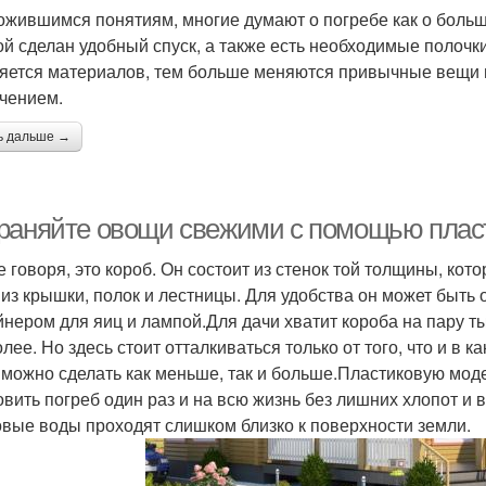
ожившимся понятиям, многие думают о погребе как о больш
ой сделан удобный спуск, а также есть необходимые полочк
яется материалов, тем больше меняются привычные вещи и 
чением.
ь дальше →
раняйте овощи свежими с помощью пласт
 говоря, это короб. Он состоит из стенок той толщины, кот
 из крышки, полок и лестницы. Для удобства он может быть
йнером для яиц и лампой.Для дачи хватит короба на пару т
олее. Но здесь стоит отталкиваться только от того, что и в 
 можно сделать как меньше, так и больше.Пластиковую моде
овить погреб один раз и на всю жизнь без лишних хлопот и 
овые воды проходят слишком близко к поверхности земли.