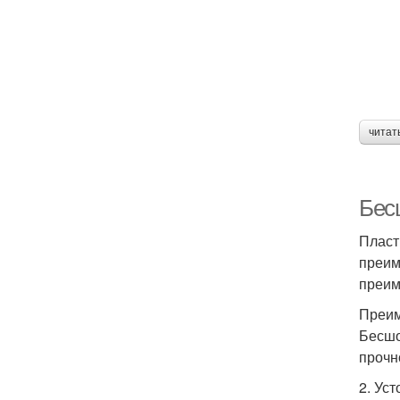
читат
Бес
Пласт
преим
преим
Преим
Бесшо
прочн
2. Уст