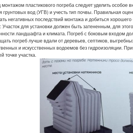
 монтажом пластикового погреба следует уделить особое в
я грунтовых вод (УГВ) и учесть тип почвы. Правильная оце
ать негативных последствий монтажа и добиться хорошего
: Участок для установки должен быть затененным, для этог
нности ландшафта и климата. Погреб с боковым входом до
щать погреб лучше вдали от деревьев, септиков, выгребных 
твенных и искусственных водоемов без гидроизоляции. При
й точке участка.