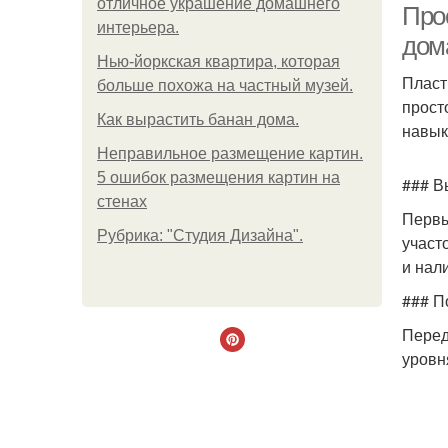
отличное украшение домашнего
Про
интерьера.
дом
Нью-йоркская квартира, которая
Пласт
больше похожа на частный музей.
прост
Как вырастить банан дома.
навык
Неправильное размещение картин.
5 ошибок размещения картин на
### В
стенах
Первы
Рубрика: "Студия Дизайна".
участ
и нал
### П
Перед
уровн