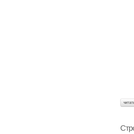
читат
Стро