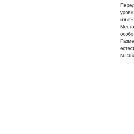
Перед
уровн
избеж
Место
особе
Разме
естес
высше