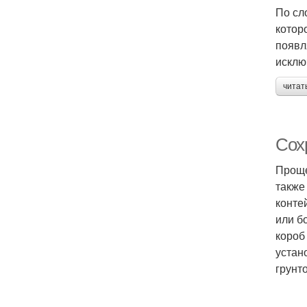
По сл
котор
появл
исклю
читат
Сох
Проще
также
конте
или б
короб
устан
грунт