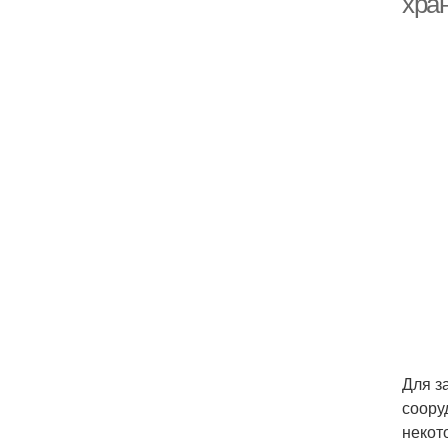
хра
Для з
соору
некот