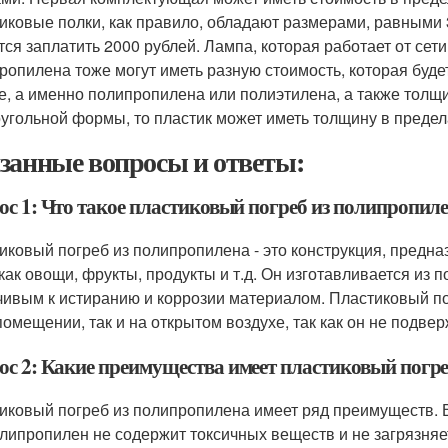
иковые полки, как правило, обладают размерами, равными
тся заплатить 2000 рублей. Лампа, которая работает от сети 
ропилена тоже могут иметь разную стоимость, которая буде
е, а именно полипропилена или полиэтилена, а также толщ
угольной формы, то пластик может иметь толщину в предела
занные вопросы и ответы:
ос 1: Что такое пластиковый погреб из полипропил
иковый погреб из полипропилена - это конструкция, предн
 как овощи, фрукты, продукты и т.д. Он изготавливается из
чивым к истиранию и коррозии материалом. Пластиковый п
 помещении, так и на открытом воздухе, так как он не под
ос 2: Какие преимущества имеет пластиковый погр
иковый погреб из полипропилена имеет ряд преимуществ. В
олипропилен не содержит токсичных веществ и не загрязняе