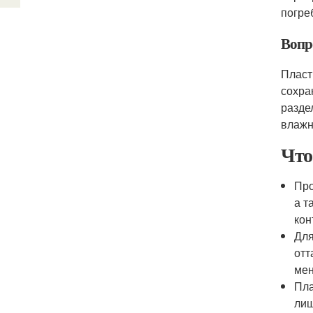
погре
Вопр
Пласт
сохра
разде
влажн
Что
Про
а т
кон
Для
отт
мен
Пла
лиш