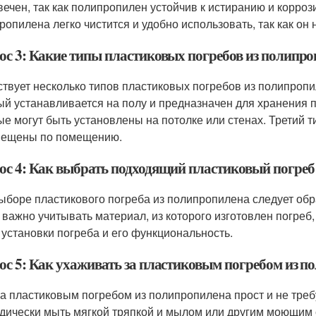
вечен, так как полипропилен устойчив к истиранию и коррози
ропилена легко чистится и удобно использовать, так как он 
ос 3: Какие типы пластиковых погребов из полипр
твует несколько типов пластиковых погребов из полипропи
ый устанавливается на полу и предназначен для хранения пр
ые могут быть установлены на потолке или стенах. Третий т
ещены по помещению.
ос 4: Как выбрать подходящий пластиковый погреб
ыборе пластикового погреба из полипропилена следует обр
 важно учитывать материал, из которого изготовлен погреб, 
 установки погреба и его функциональность.
ос 5: Как ухаживать за пластиковым погребом из п
за пластиковым погребом из полипропилена прост и не треб
дически мыть мягкой тряпкой и мылом или другим моющим 