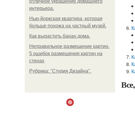
отличное украшение домашнего
интерьера.
Нью-йоркская квартира, которая
больше похожа на частный музей.
К
Как вырастить банан дома.
Неправильное размещение картин.
5 ошибок размещения картин на
К
стенах
К
К
Рубрика: "Студия Дизайна".
Все