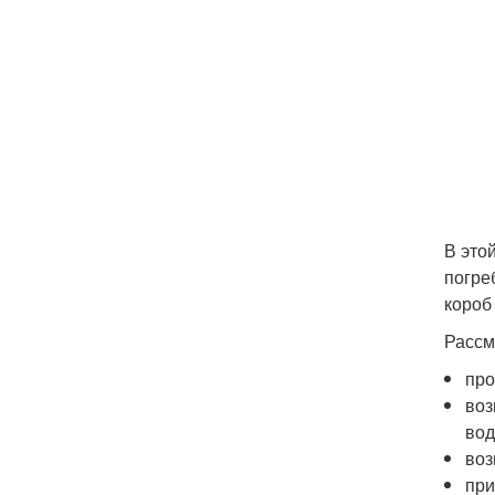
В это
погре
короб
Рассм
про
воз
вод
воз
при