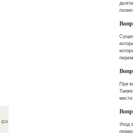
долго
полип
Вопр
Сущес
котор
котор
перем
Вопр
При в
Также
место
Вопр
⇦
Уход 
перио