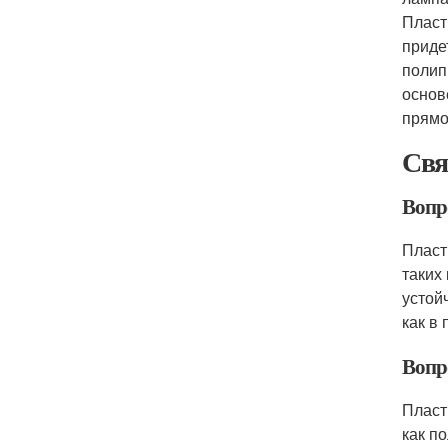
Пласт
приде
полип
основ
прямо
Свя
Вопр
Пласт
таких
устой
как в
Вопр
Пласт
как п