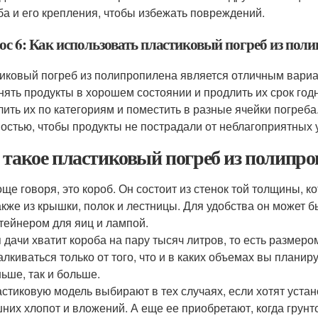
ба и его крепления, чтобы избежать повреждений.
ос 6: Как использовать пластиковый погреб из пол
иковый погреб из полипропилена является отличным вариа
нять продукты в хорошем состоянии и продлить их срок год
лить их по категориям и поместить в разные ячейки погреба
остью, чтобы продукты не пострадали от неблагоприятных 
 такое пластиковый погреб из полипр
ще говоря, это короб. Он состоит из стенок той толщины, 
акже из крышки, полок и лестницы. Для удобства он может 
тейнером для яиц и лампой.
 дачи хватит короба на пару тысяч литров, то есть размеро
алкиваться только от того, что и в каких объемах вы планир
ьше, так и больше.
стиковую модель выбирают в тех случаях, если хотят устан
них хлопот и вложений. А еще ее приобретают, когда грун