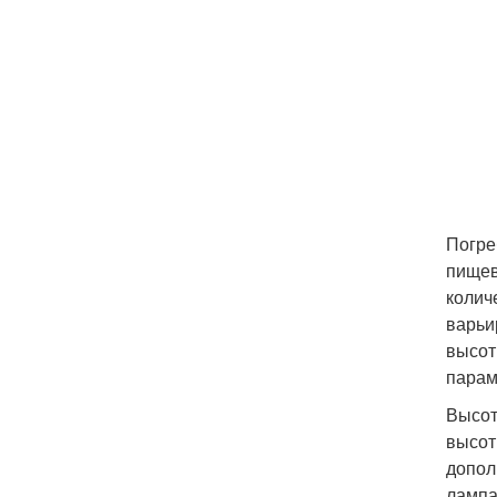
Погре
пищев
колич
варьи
высот
парам
Высот
высот
допол
лампа