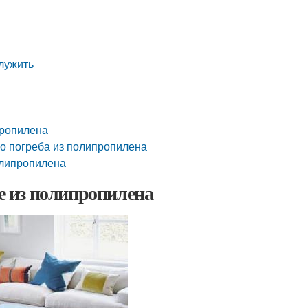
лужить
пропилена
го погреба из полипропилена
олипропилена
бе из полипропилена