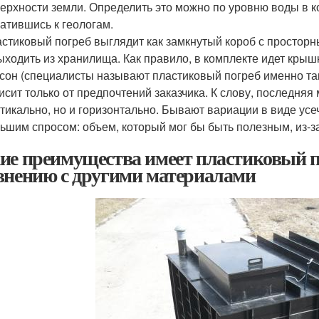
ерхности земли. Определить это можно по уровню воды в к
атившись к геологам.
стиковый погреб выглядит как замкнутый короб с просторн
ыходить из хранилища. Как правило, в комплекте идет крыш
сон (специалисты называют пластиковый погреб именно та
исит только от предпочтений заказчика. К слову, последня
тикально, но и горизонтально. Бывают вариации в виде ус
ьшим спросом: объем, который мог бы быть полезным, из-з
ие преимущества имеет пластиковый п
внению с другими материалами