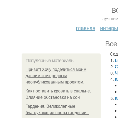
В
лучшие 
главная
интерь
Все
Сод
В
Популярные материалы
С
Привет! Хочу поделиться моим
Ч
давним и очередным
К
неопубликованным проектом.
Как поставить кровать в спальне.
Влияние обстановки на сон
К
Гардения. Великолепные
благоухающие цветы гардении -