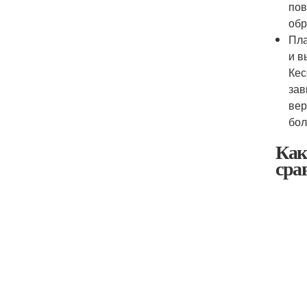
пов
обр
Пла
и в
Кес
зав
вер
бол
Как
сра