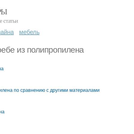
РЫ
е статьи
зайна
мебель
гребе из полипропилена
на
илена по сравнению с другими материалами
на