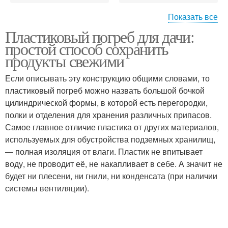
Показать все
Пластиковый погреб для дачи:
Уход за пластиковым
Погреба в частном доме
простой способ сохранить
погребом
продукты свежими
Если описывать эту конструкцию общими словами, то
Продукты в
пластиковый погреб можно назвать большой бочкой
Погреб в частном доме
пластиковом погребе
цилиндрической формы, в которой есть перегородки,
полки и отделения для хранения различных припасов.
Самое главное отличие пластика от других материалов,
используемых для обустройства подземных хранилищ,
Гниения в пластиковом
Пластиковые погреба
— полная изоляция от влаги. Пластик не впитывает
погребе
воду, не проводит её, не накапливает в себе. А значит не
будет ни плесени, ни гнили, ни конденсата (при наличии
системы вентиляции).
Погреб из пластика
Продукты в погребе