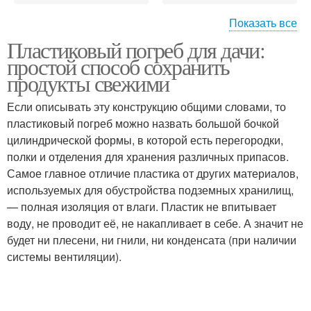
Показать все
Пластиковый погреб для дачи:
Уход за пластиковым
Погреба в частном доме
простой способ сохранить
погребом
продукты свежими
Если описывать эту конструкцию общими словами, то
Продукты в
пластиковый погреб можно назвать большой бочкой
Погреб в частном доме
пластиковом погребе
цилиндрической формы, в которой есть перегородки,
полки и отделения для хранения различных припасов.
Самое главное отличие пластика от других материалов,
используемых для обустройства подземных хранилищ,
Гниения в пластиковом
Пластиковые погреба
— полная изоляция от влаги. Пластик не впитывает
погребе
воду, не проводит её, не накапливает в себе. А значит не
будет ни плесени, ни гнили, ни конденсата (при наличии
системы вентиляции).
Погреб из пластика
Продукты в погребе