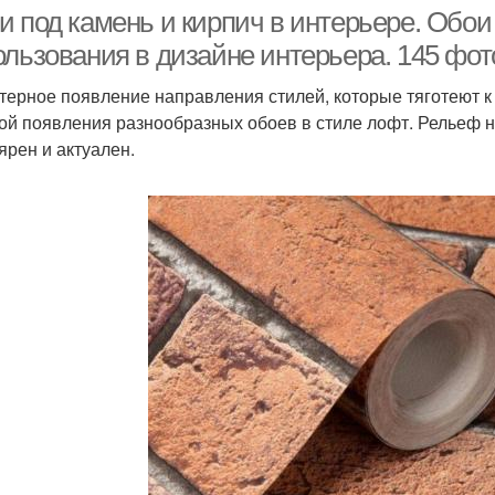
и под камень и кирпич в интерьере. Обо
ользования в дизайне интерьера. 145 фот
терное появление направления стилей, которые тяготеют к
Стен в прихожей
Стен в интерьере
Об
ой появления разнообразных обоев в стиле лофт. Рельеф 
ярен и актуален.
Кухня с яркими
Цвета для кухни
Кар
акцентами
Стен в маленькой
Стены в интерьере
С
тены под телевизор
Стен за диваном