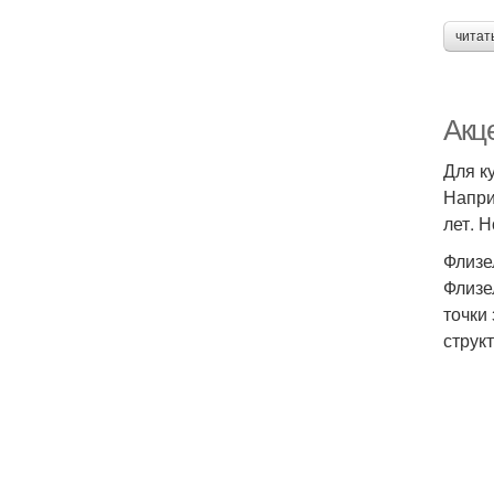
читат
Акце
Для к
Напри
лет. 
Флизе
Флизе
точки
струк