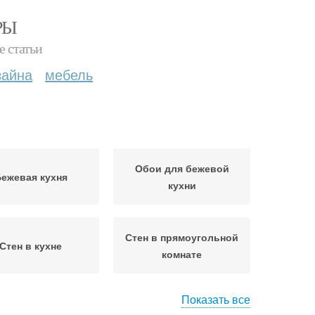
РЫ
е статьи
зайна
мебель
Обои для бежевой
ежевая кухня
кухни
Стен в прямоугольной
Стен в кухне
комнате
Показать все
Стен из обоев
Акцентные стены