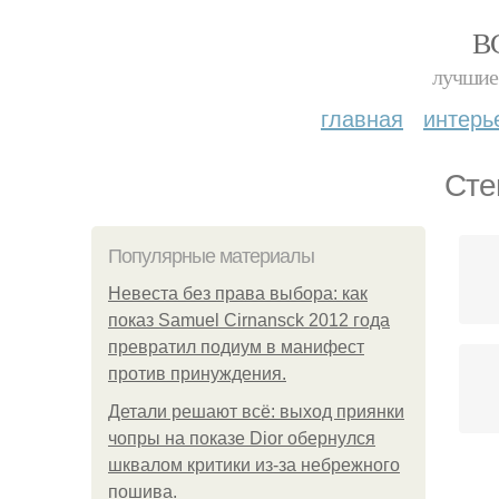
В
лучшие 
главная
интерь
Сте
Популярные материалы
Невеста без права выбора: как
показ Samuel Cirnansck 2012 года
превратил подиум в манифест
против принуждения.
Детали решают всё: выход приянки
чопры на показе Dior обернулся
шквалом критики из-за небрежного
пошива.