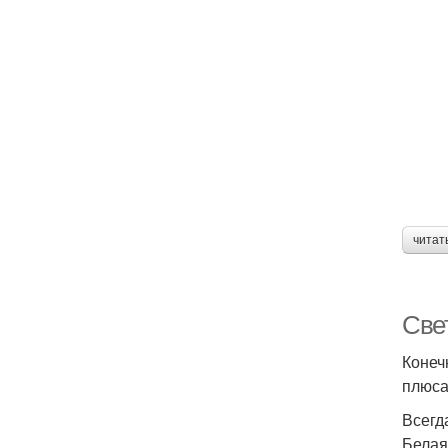
читат
Све
Конеч
плюса
Всегд
Белая