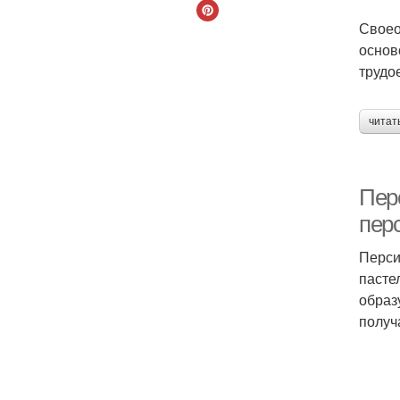
Своео
основ
трудо
читат
Пер
пер
Перси
пасте
образ
получ