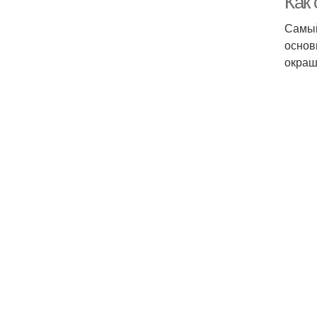
Как
Самый
основ
окраш