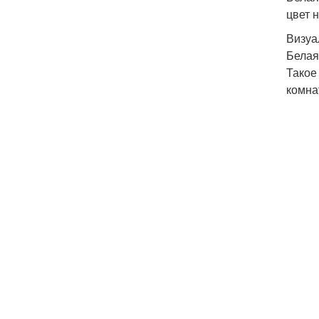
цвет 
Визуа
Белая
Такое
комна