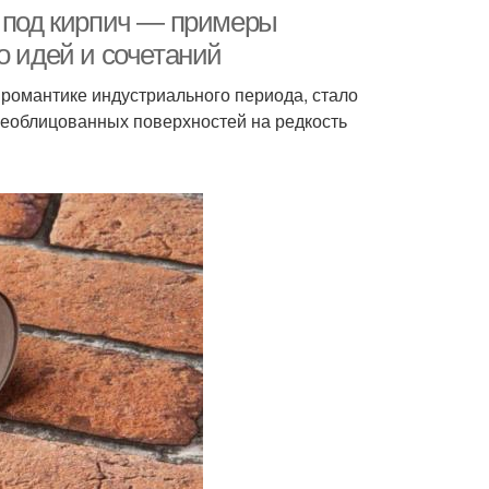
и под кирпич — примеры
о идей и сочетаний
 романтике индустриального периода, стало
оев для кухни
Светлая кухня
необлицованных поверхностей на редкость
тины для кухни
Обои для кухни
тен в спальне
Стен за телевизором