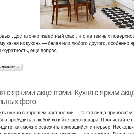
рвых , достаточно известный факт, что на темных поверхно
му какая из кухонь — белая или любого другого, особенно я
аккуратность, еще вопрос.
ь дальше →
ня с яркими акцентами. Кухня с ярким ак
льных фото
ить нужно в хорошем настроении — такая пища приносит ма
бна пробудить в любой хозяйке шеф-повара. Пролистайте 
идите, как можно освежить приевшийся интерьер. Нескольк
 настроением, а рутинная готовка — не в тягость. Готовы с