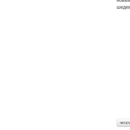
шедев
читат