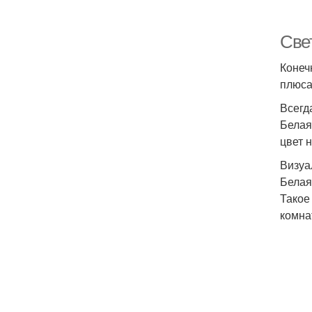
Све
Конеч
плюса
Всегд
Белая
цвет 
Визуа
Белая
Такое
комна