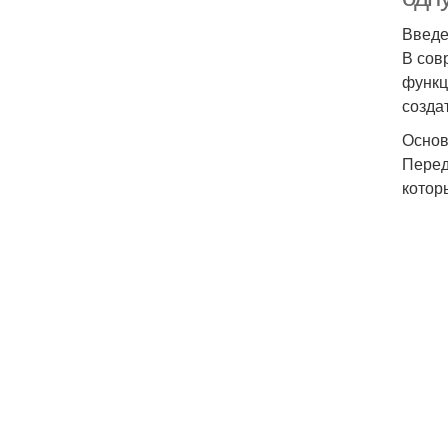
Введ
В сов
функц
созда
Основ
Перед
котор