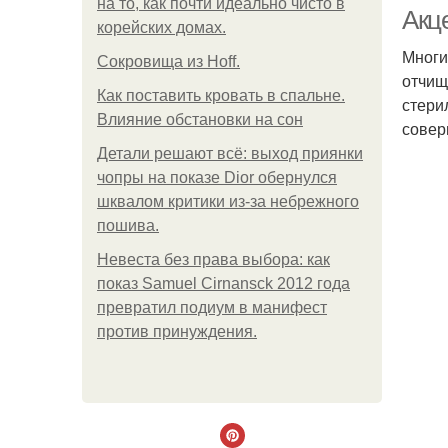
на то, как почти идеально чисто в
Акц
корейских домах.
Многи
Сокровища из Hoff.
отчищ
Как поставить кровать в спальне.
стери
Влияние обстановки на сон
совер
Детали решают всё: выход приянки
чопры на показе Dior обернулся
шквалом критики из-за небрежного
пошива.
Невеста без права выбора: как
показ Samuel Cirnansck 2012 года
превратил подиум в манифест
против принуждения.