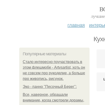
В
лучшие 
главная
интерь
Кух
Популярные материалы
Стало интересно поучаствовать в
этом флешмобе - Artvsartist, хоть он
не совсем про рукоделие, а больше
про живопись, рисунок.
Эко - панно "Песочный Берег":
Все, наверное, обращали
внимание, когда смотрели дорамы,