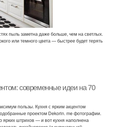
стях пыль заметна даже больше, чем на светлых.
ркого или темного цвета — быстрее будет терять
центом: современные идеи на 70
ксимум пользы. Кухня с ярким акцентом
подобранные проектом Dekorin. me фотографии.
о ярких штрихов — и вот кухня наполнена
оздавать дизайнерские (и кулинарные!)