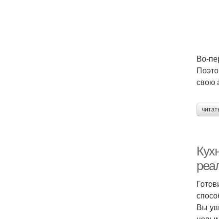
Во-пе
Поэто
свою 
читат
Кух
реа
Готов
спосо
Вы ув
новым