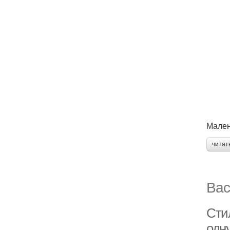
Мален
читат
Вас
Сти
одн