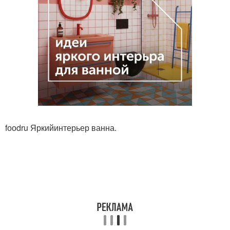
fооdru Яркийинтерьер ванна.