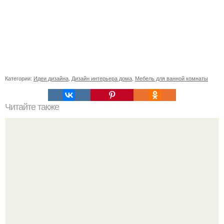
Категории:
Идеи дизайна
,
Дизайн интерьера дома
,
Мебель для ванной комнаты
Читайте также
Я просто обожаю камерный стиль, лофт, тяжелые
оттенки.