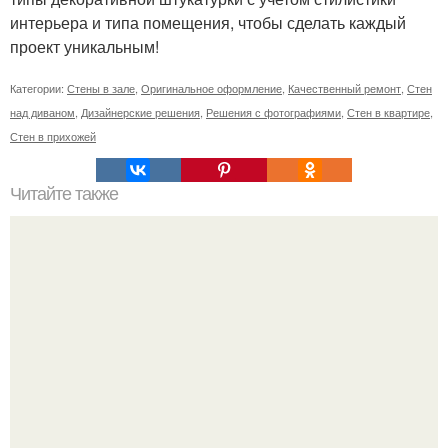
интерьера и типа помещения, чтобы сделать каждый
проект уникальным!
Категории:
Стены в зале
,
Оригинальное оформление
,
Качественный ремонт
,
Стен
над диваном
,
Дизайнерские решения
,
Решения с фотографиями
,
Стен в квартире
,
Стен в прихожей
Читайте также
Как приготовить гипс для заливки форм. Как разводить
гипс: Все о приготовлении идеального раствора