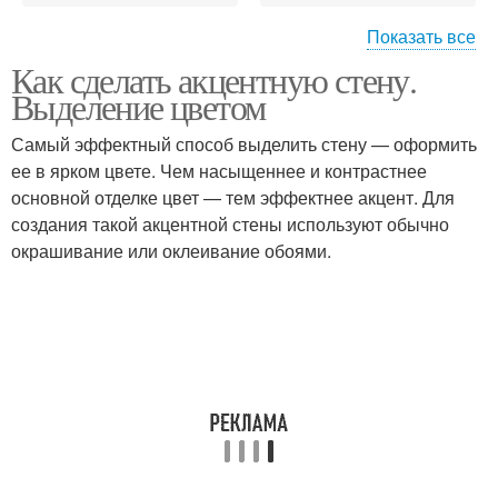
Показать все
Как сделать акцентную стену.
Изогнутые стены
Стен из обоев
Выделение цветом
Самый эффектный способ выделить стену — оформить
ее в ярком цвете. Чем насыщеннее и контрастнее
основной отделке цвет — тем эффектнее акцент. Для
Стен в прихожей
Стен в интерьере
создания такой акцентной стены используют обычно
окрашивание или оклеивание обоями.
Стены в интерьере
Стен в маленькой
Картины на стене
Стен за диваном