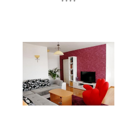
Стены в интерьере
Стен в маленькой
Стены в разных
Стен за телевизором
помещениях
Картины на стене
Стен за диваном
Стен под кирпич