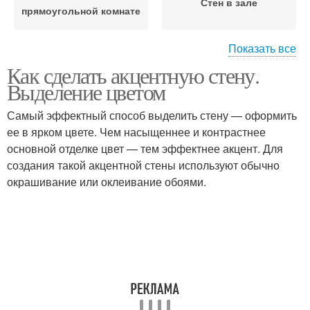
Стен в зале
прямоугольной комнате
Показать все
Как сделать акцентную стену.
Изогнутые стены
Стен из обоев
Выделение цветом
Самый эффектный способ выделить стену — оформить
ее в ярком цвете. Чем насыщеннее и контрастнее
основной отделке цвет — тем эффектнее акцент. Для
Акцентные стены
Стен в прихожей
создания такой акцентной стены используют обычно
окрашивание или оклеивание обоями.
Стен в интерьере
Акцентная стена
Комната с чёрными
Прямоугольная комната