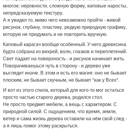
многое: неровности, сложную форму, каповые наросты,
непредсказуемую текстуру.
А я увидел то, мимо чего невозможно пройти - живой
рисунок, глубину, пластику, редкую природную графику,
которую не придумать и не повторить вручную.
Каповый карагач вообще особенный. У него древесина
будто собрана из вихрей, волн, глазков и переплетений.
Свет падает на поверхность - и рисунок начинает жить.
Поворачиваешься чуть в сторону - и дерево уже
выглядит иначе. В этом и есть его магия: оно не бывает
плоским, не бывает скучным, не бывает "как у Всех".
И вот из этого спила, который для кого-то мог остаться
просто частью старого дерева, родился стол.
Не просто предмет мебели, а вещь с характером. С
природной силой. С ощущением, что время, земля,
ветер и сама жизнь дерева оставили на нём свой след -
а я лишь помог этому раскрыться.