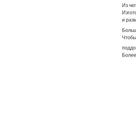
Из че
Изгот
и раз
Боль
Чтобы
поддо
Более