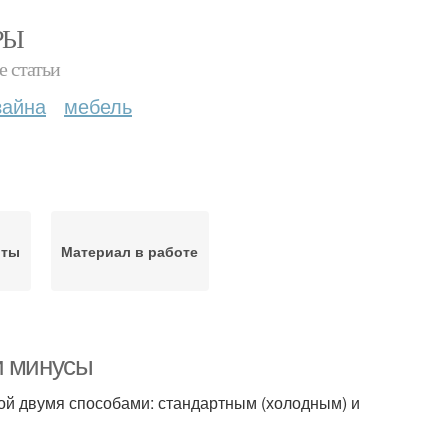
РЫ
е статьи
зайна
мебель
оты
Материал в работе
и минусы
й двумя способами: стандартным (холодным) и