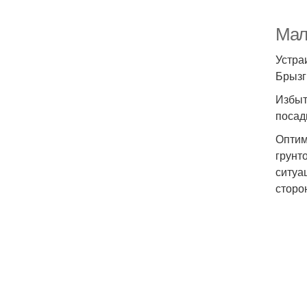
Мал
Устра
Брызг
Избыт
посад
Оптим
грунт
ситуа
сторо