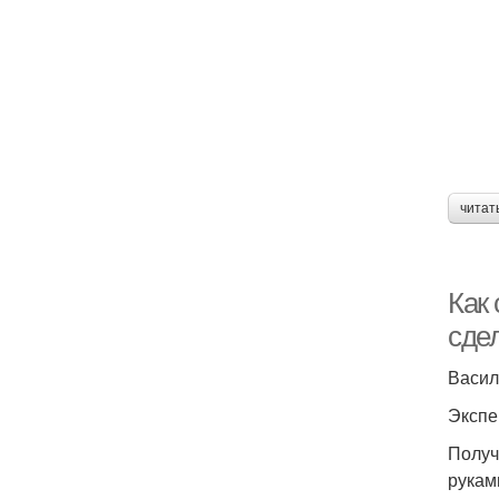
читат
Как 
сде
Васил
Экспе
Получ
рукам