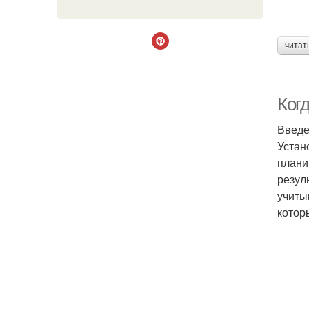
читат
Ког
Введ
Устан
плани
резул
учиты
котор