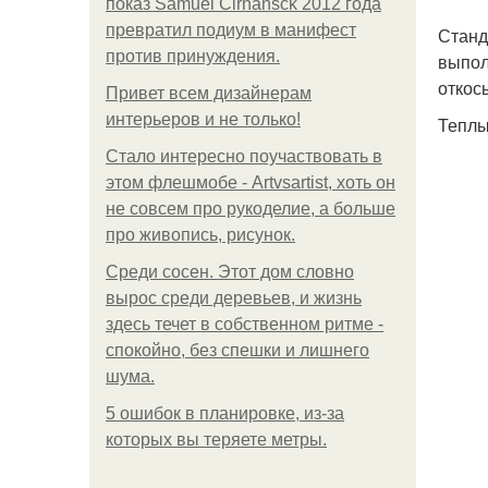
показ Samuel Cirnansck 2012 года
превратил подиум в манифест
Станд
против принуждения.
выпол
откос
Привет всем дизайнерам
интерьеров и не только!
Теплы
Стало интересно поучаствовать в
этом флешмобе - Artvsartist, хоть он
не совсем про рукоделие, а больше
про живопись, рисунок.
Среди сосен. Этот дом словно
вырос среди деревьев, и жизнь
здесь течет в собственном ритме -
спокойно, без спешки и лишнего
шума.
5 ошибок в планировке, из-за
которых вы теряете метры.