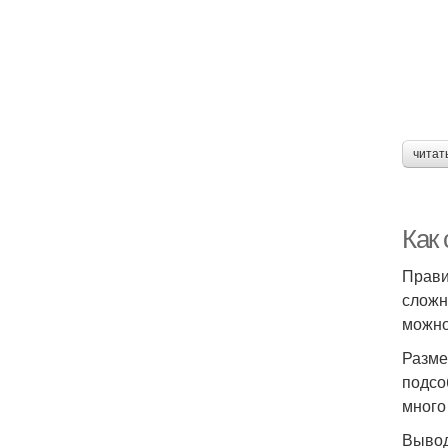
читат
Как
Прави
сложн
можно
Разме
подсо
много
Вывод