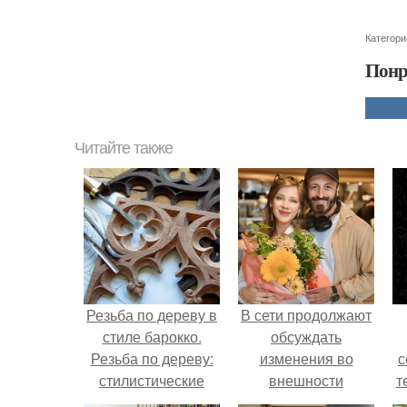
Категори
Понр
Читайте также
Резьба по дереву в
В сети продолжают
стиле барокко.
обсуждать
Резьба по дереву:
изменения во
с
стилистические
внешности
т
направления и
актрисы.