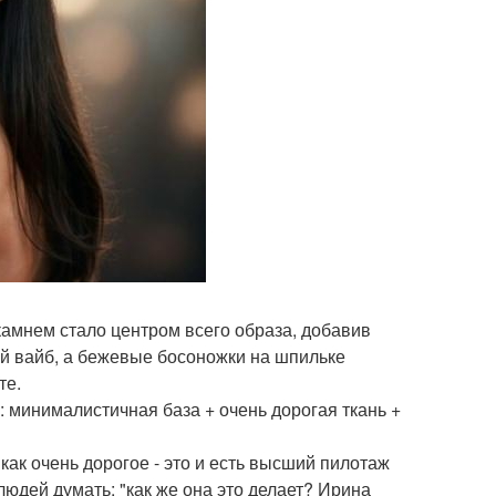
 камнем стало центром всего образа, добавив
й вайб, а бежевые босоножки на шпильке
те.
 минималистичная база + очень дорогая ткань +
 как очень дорогое - это и есть высший пилотаж
 людей думать: "как же она это делает? Ирина