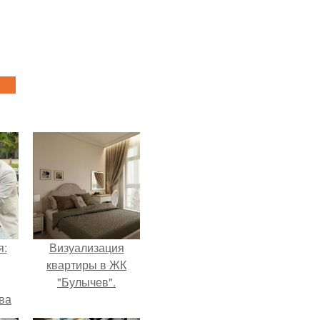
я:
Визуализация
квартиры в ЖК
"Булычев".
ва
за