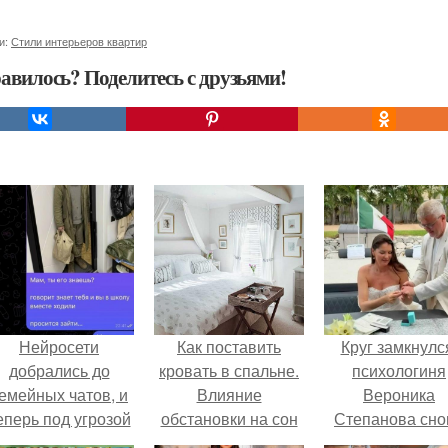
и:
Стили интерьеров квартир
авилось? Поделитесь с друзьями!
Нейросети
Как поставить
Круг замкнулс
добрались до
кровать в спальне.
психологиня
емейных чатов, и
Влияние
Вероника
еперь под угрозой
обстановки на сон
Степанова сно
мамины нервы.
вышла замуж 