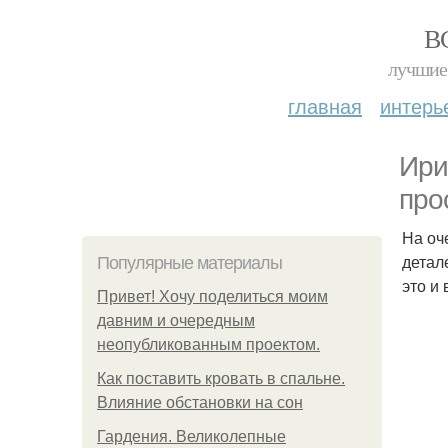
В
лучшие 
главная
интерь
Ири
про
На оч
детал
Популярные материалы
это и
Привет! Хочу поделиться моим
давним и очередным
неопубликованным проектом.
Как поставить кровать в спальне.
Влияние обстановки на сон
Гардения. Великолепные