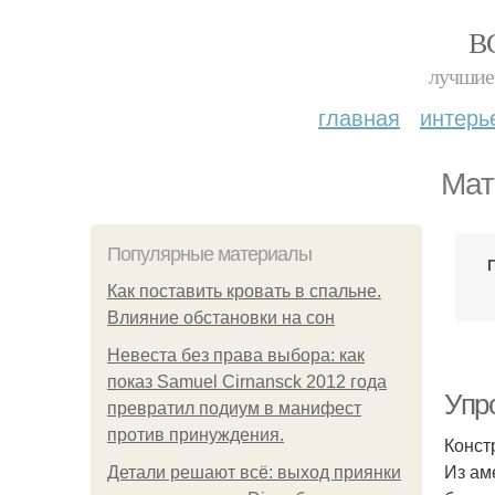
В
лучшие 
главная
интерь
Мат
Популярные материалы
Как поставить кровать в спальне.
Влияние обстановки на сон
Невеста без права выбора: как
показ Samuel Cirnansck 2012 года
Упр
превратил подиум в манифест
против принуждения.
Конст
Из ам
Детали решают всё: выход приянки