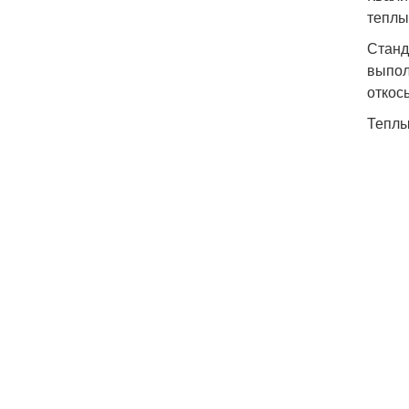
теплы
Станд
выпол
откос
Теплы