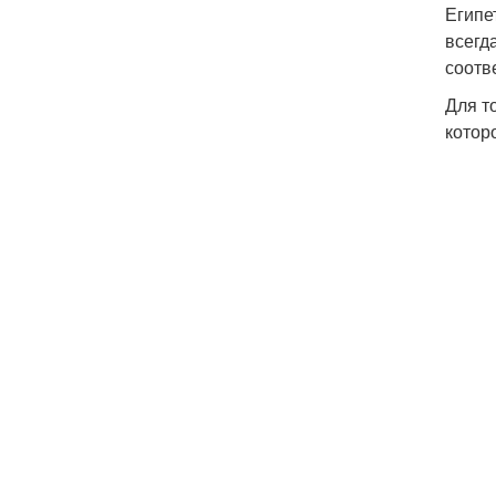
Египе
всегд
соотв
Для т
котор