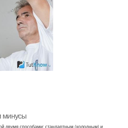
и минусы
й двумя способами: стандартным (холодным) и