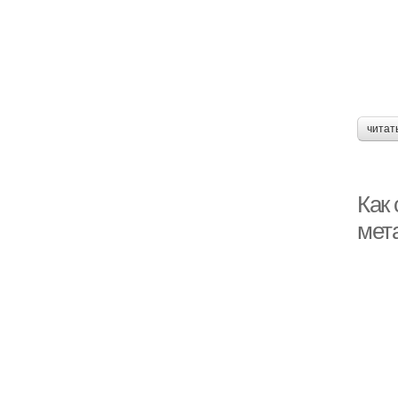
читат
Как 
мет