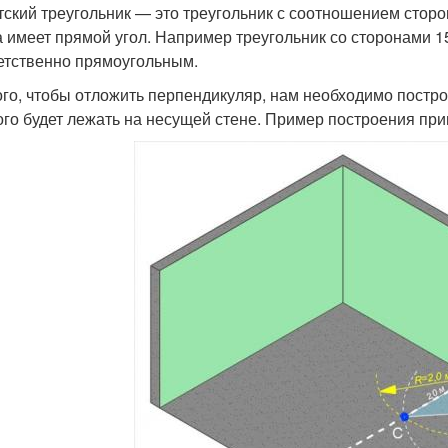
тский треугольник — это треугольник с соотношением сторон
а имеет прямой угол. Например треугольник со сторонами 15
етственно прямоугольным.
ого, чтобы отложить перпендикуляр, нам необходимо построи
ого будет лежать на несущей стене. Пример построения при