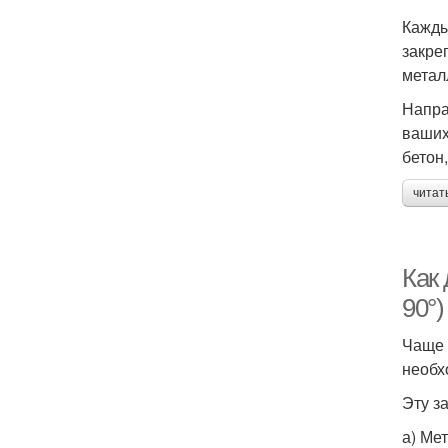
Кажды
закре
метал
Напра
ваших
бетон
читат
Как 
90°)
Чаще 
необх
Эту з
а) Ме