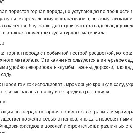
ьт
вая пористая горная порода, не уступающая по прочности 
ратур и экстремальному использованию, поэтому эти камни
ка в качестве брусчатки для строительства садовых дороже
ов, а также в качестве скульптурного материала.
ор
ая горная порода с необычной пестрой расцветкой, которая
очного материала. Эти камни используются в интерьере сад
ыми удобно декорировать клумбы, газоны, дорожки, площад
 саду.
: Перед тем как использовать мраморную крошку в саду, ук
 не вымывалась в почву и не вредила растениям.
ник
ющая по твердости горная порода после гранита и мрамора
ущественно желто-серых оттенков, иногда с невероятными 
блицовки фасадов и цоколей и строительства различных сте
ми.