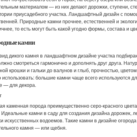
тельным материалом — из них делают дорожки, ступени, сте
тории приусадебного участка. Ландшафтный дизайн с пом
твенней. Природные камни прочнее, естественней и экологи
ичнее, то есть могут быть какой угодно формы, состава и цв
одные камни
 вид дикого камня в ландшафтном дизайне участка подбираю
олжно смотреться гармонично и дополнять друг друга. Нат
ой крошки и гальки до валунов и глыб, прочностью, цветом и
 использовать: большие камни чаще всего используются дл
е — для декора.
т
ая каменная порода преимущественно серо-красного цвета, 
. Идеальные камни в саду для создания дизайна дорожек, л
ки искусственных водоемов. Такие камни в дизайне огорода
тельного камня — или щебня.