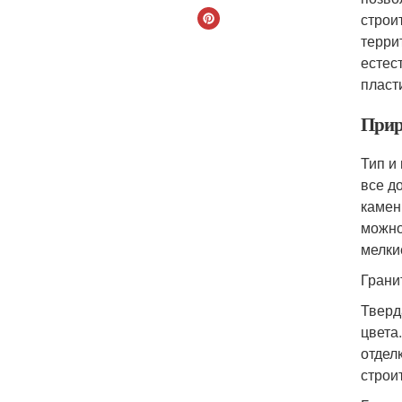
строи
терри
естес
пласт
Прир
Тип и
все д
каменн
можно
мелки
Грани
Тверд
цвета
отдел
строи