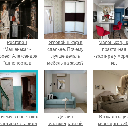
Ресторан
Угловой шкаф в
Маленькая, н
"Машенька" -
спальне. Почему
практичная
роект Александра
лучше делать
квартира у моря
Раппопорта в
мебель на заказ?
кв.
"зарядье", где
аждый сантиметр
пространства
дышит русской
самобытностью.
очему в советских
Дизайн
Визуализаци
вартирах ставили
малометражной
квартиры в Ж