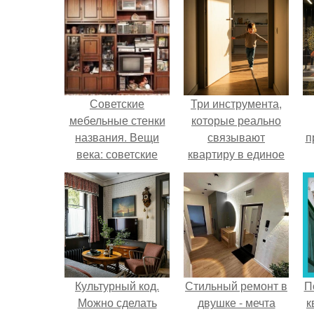
Советские
Три инструмента,
мебельные стенки
которые реально
названия. Вещи
связывают
п
века: советские
квартиру в единое
стенки 80-х.
целое - и ни один из
них не требует
к
сносить стены.
Культурный код.
Стильный ремонт в
П
Можно сделать
двушке - мечта
к