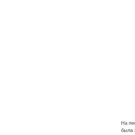
На пе
была 