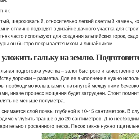
тняк
тый, шероховатый, относительно легкий светлый камень, ко
амни отлично подходят в дизайне дачного участка для строи
тняк часто используют для создания альпийских горок, сад
туры он быстро покрывается мхом и лишайником.
 уложить гальку на землю. Подготови
льная подготовка участка – залог быстрого и качественног
йству дорожки – разметка. Для ее выполнения нужно использ
ры необходимо колышками с натянутой между ними бечевко
ми, иначе процесс мощения будет затруднен. Стоит помни
влять не меньше полуметра.
 снимается слой почвы глубиной в 10-15 сантиметров. В сл
одимо углубить траншею до 20 сантиметров. Дно необходим
арительно просеянного песка. Песок также нужно тщательн