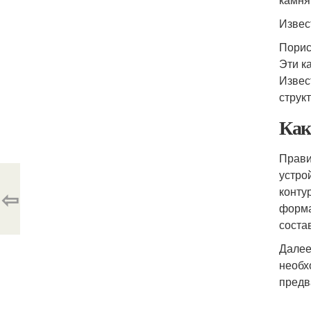
Извес
Порис
Эти к
Извес
струк
Как
Прави
устро
конту
⇦
форма
соста
Далее
необх
предв