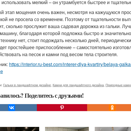
 использовать мелкий – он утрамбуется быстрее и тщательн
й этап мощения очень важен, несмотря на кажущуюся прост
кой не просела со временем. Поэтому от тщательности вып
ит, сколько прослужит ваша садовая дорожка из гальки. Л
машину, благодаря которой подложка быстро и значительно
 технику нет, стоит подождать несколько дней, периодичес
дет простейшее приспособление – самостоятельно изготов
йствовать на песок и камни под весом тела строителя.
ник:
https://interior.ru-best.com/interer-dlya-kvartiry/belaya-g
ne
и:
Гальки в ландшафтном дизайне
,
Камни для ландшафтного дизайна
,
Природные камн
авилось? Поделитесь с друзьями!