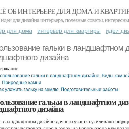
СЁ ОБ ИНТЕРЬЕРЕ ДЛЯ ДОМА И КВАРТИ
идеи для дизайна интерьера, полезные советы, интересны
ер для дома
интерьер для квартиры
идеи ди
ользование гальки в ландшафтном д
дшафтного дизайна
ержание
спользование гальки в ландшафтном дизайне. Виды камне
Природные камни
ак уложить гальку на землю. Подготовительные работы
ользование гальки в ландшафтном диз
дшафтного дизайна
 в ландшафтном дизайне дачного участка усиливают ощущ
ляют почувствовать себя в горах, на берегу озера или воз