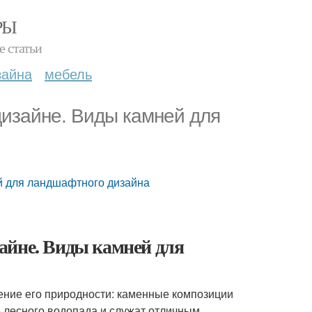
РЫ
е статьи
зайна
мебель
изайне. Виды камней для
й для ландшафтного дизайна
айне. Виды камней для
ение его природности: каменные композиции
ле лесного водопада и служат отличным