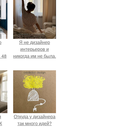
о
Я не дизайнер
интерьеров и
 48
никогда им не была.
я
Откуда у дизайнера
К
так много идей?