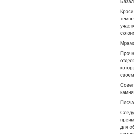
Базал
Краси
темпе
участ
склон
Мрам
Прочн
отдел
котор
своем
Совет
камня
Песча
Следу
преим
для о
камня