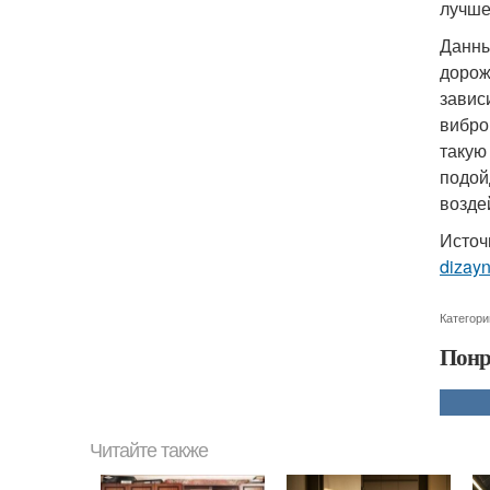
лучше
Данны
дорож
завис
вибро
такую
подой
возде
Источ
dizay
Категори
Понр
Читайте также