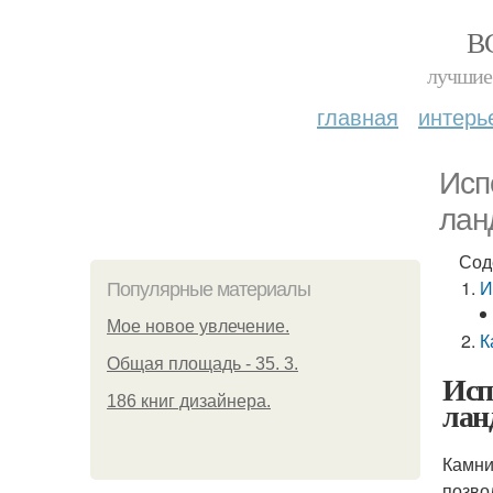
В
лучшие 
главная
интерь
Исп
лан
Сод
И
Популярные материалы
Мое новое увлечение.
К
Общая площадь - 35. 3.
Исп
186 книг дизайнера.
лан
Камни
позво