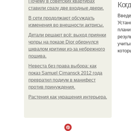
Почему в советских квартирах
Ког
ставили сразу две входные двери.
Введ
В сети продолжают обсуждать
Устан
изменения во внешности актрисы.
плани
Детали решают всё: выход приянки
резул
чопры на показе Dior обернулся
учиты
шквалом критики из-за небрежного
котор
пошива.
Невеста без права выбора: как
показ Samuel Cirnansck 2012 года
превратил подиум в манифест
против принуждения.
Растения как украшения интерьера.