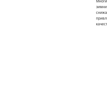
Многи
зимни
снижа
привл
качес