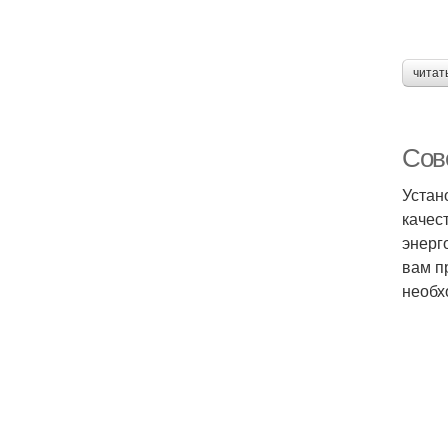
читат
Сов
Устан
качес
энерг
вам п
необх