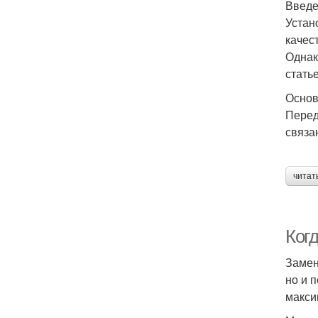
Введ
Устан
качес
Однак
стать
Основ
Перед
связа
читат
Ког
Замен
но и 
макси