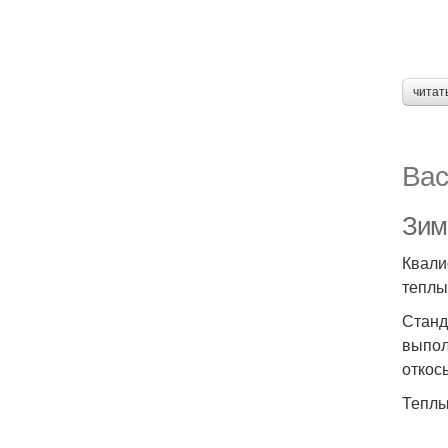
читат
Вас
Зим
Квали
теплы
Станд
выпол
откос
Теплы