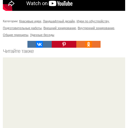
Категории:
Красивые идеи
,
Ландшафтный дизайн
,
Идеи по обустройству
,
Подготовительные работы
,
Внешний зонирование
,
Внутренний зонирование
,
Общие принципы
,
Удачные беседы
Читайте также
Значение картина с волками. В том случае, если вы
любите вышивать, то наверняка задумывались о том,
что означает та или иная вышитая вами картина.