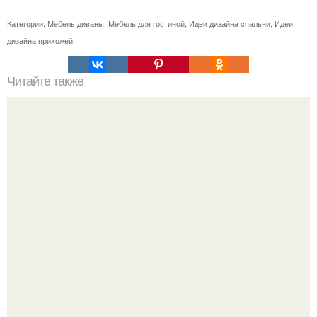
Категории:
Мебель диваны
,
Мебель для гостиной
,
Идеи дизайна спальни
,
Идеи
дизайна прихожей
Читайте также
Резьба по дереву в стиле барокко. Резьба по дереву:
стилистические направления и характерные узоры.