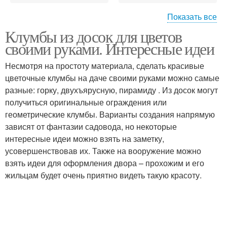
Показать все
Клумбы из досок для цветов
Декоративные клумбы
Пирамида из досок
своими руками. Интересные идеи
Несмотря на простоту материала, сделать красивые
цветочные клумбы на даче своими руками можно самые
Клумбы из сварной
разные: горку, двухъярусную, пирамиду . Из досок могут
Высокие клумбы
сетки
получиться оригинальные ограждения или
геометрические клумбы. Варианты создания напрямую
зависят от фантазии садовода, но некоторые
интересные идеи можно взять на заметку,
Многоуровневая
Клумбы из камня
усовершенствовав их. Также на вооружение можно
клумба
взять идеи для оформления двора – прохожим и его
жильцам будет очень приятно видеть такую красоту.
Клумбы из камней
Клумбы из покрышек