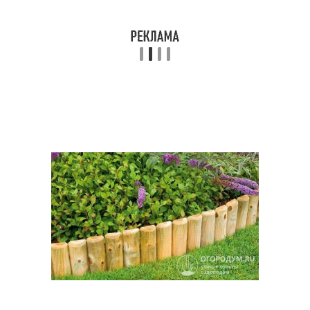
Клумбы из шин
Клумбы для цветов
Клумбы из сварных
Клумбы из кирпича
габионов
Клумба на даче
Красивые клумбы
Клумбы на дачном
Простые клумбы
участке