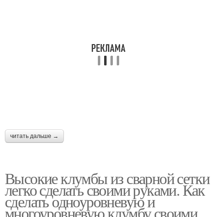
Обворожительная
Клумбы на даче
клумба
Клумба из деревянных
Красивая клумба
досок
Клумба из бревен
Классическая клумба
читать дальше →
Высокие клумбы из сварной сетки
Клумба из кирпича
легко сделать своими руками. Как
сделать одноуровневую и
многоуровневую клумбу своими