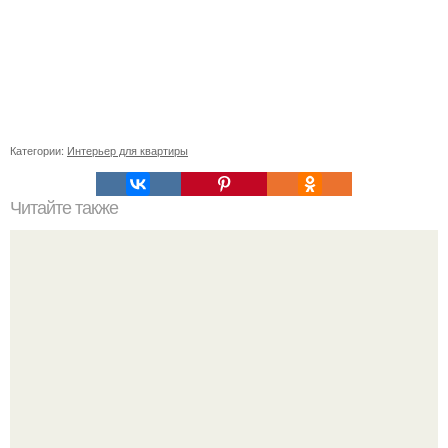
Категории:
Интерьер для квартиры
Читайте также
Резьба по дереву в стиле барокко. Резьба по дереву:
стилистические направления и характерные узоры.