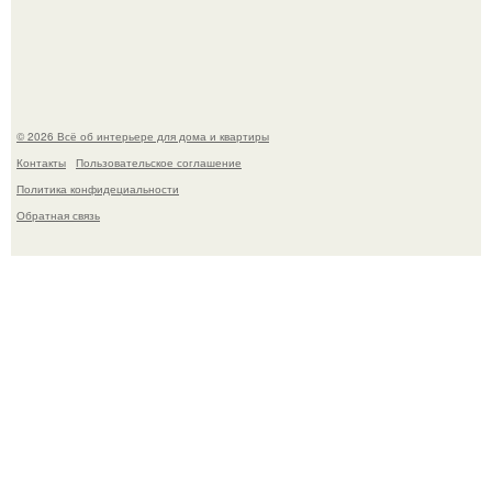
Дримскроллинг - новый формат мечтательности.
© 2026 Всё об интерьере для дома и квартиры
Контакты
Пользовательское соглашение
Политика конфидециальности
Обратная связь